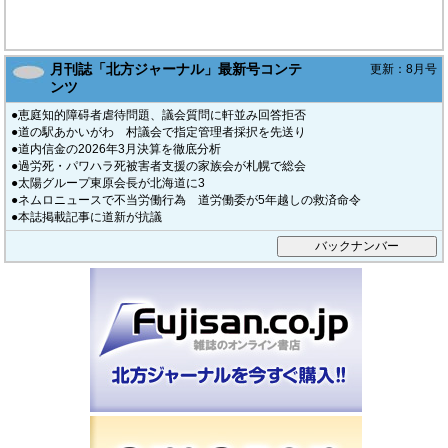
岩見沢市立総合病院と北海道中央労災病院の経営統合
脳神経外科の急性期・在宅医療の進化を森山病院の安栄医師に訊く
月刊誌「北方ジャーナル」最新号コンテ
更新：8月号
脳神経繊維を傷めない手術を確立・訪問看護とのコラボで伸びる余命
ンツ
「恵佑会札幌病院」の肝胆膵外科部長に森本医師が着任
●恵庭知的障碍者虐待問題、議会質問に軒並み回答拒否
ロボット手術屈指の実績 膵臓癌でも諦めない医療を提供
●道の駅あかいがわ 村議会で指定管理者採択を先送り
●道内信金の2026年3月決算を徹底分析
カレス記念病院・浅香正博院長に訊く
●過労死・パワハラ死被害者支援の家族会が札幌で総会
北光記念病院と時計台記念病院を「発展統合」
●太陽グループ東原会長が北海道に3
●ネムロニュースで不当労働行為 道労働委が5年越しの救済命令
札幌心臓血管クリニックで進化を遂げる「低侵襲治療」
●本誌掲載記事に道新が抗議
医療講演会「第18回札幌ハートセミナー」を開催
がん拠点病院「恵佑会札幌病院」の泌尿器科部長に久末医師
ダヴィンチ手術、待望の再開
カレス記念病院がオープン
災害に強く利用者目線を追及したホスピタル誕生
中村記念病院が展開する「脊椎脊髄・末梢神経・脊損センター」
腰痛・しびれ外来で幅広い疾患に治療を提供
乳がん検診の必要性とトレンドを「さっぽろ麻生乳腺甲状腺クリニック」に訊
く