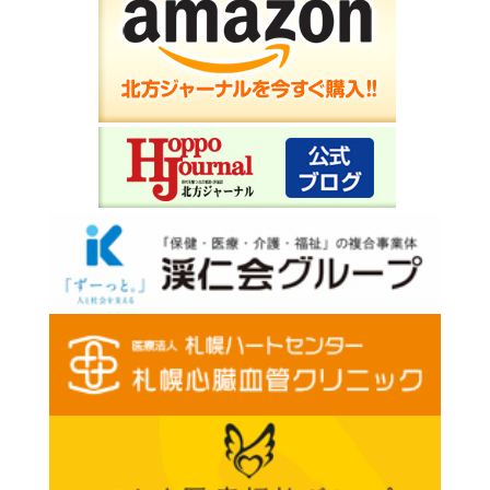
早期発見なら怖くない乳がん トリプルネガティブにも朗報
ラジオ波治療を導入した北海道整形外科記念病院
手術が出来ない患者の疼痛を緩和する新治療
つしま医療福祉グループ代表の対馬氏が講演
地方の介護施設が生き残るために必要な選択と集中とは
道内初、ハイブリッドERを導入した札幌東徳洲会病院
3次救急に遜色ない体制で重症患者の救命率をアップ
小児科不足の解決の一助に Fビレッジこどもクリニック
北広島市の小児科医が地元に恩返し
家族で一緒に看取りを 札幌佐藤病院グループ
老人ホーム「スリール しあわせ館」がオープン
老健けあ・ばんけい施設長にピロリ菌研究の浅香医師が就任
学者からひとりの医者として利用者に尽くす
住に備わった医療を展開 ミライシアホールディングス
マスターズヴェラス北海道BPでFビレッジ メディカルスクエアがオープン
ロービジョンケアの今後。旭川・森山病院
残された眼の機能を生かしたQOLの向上