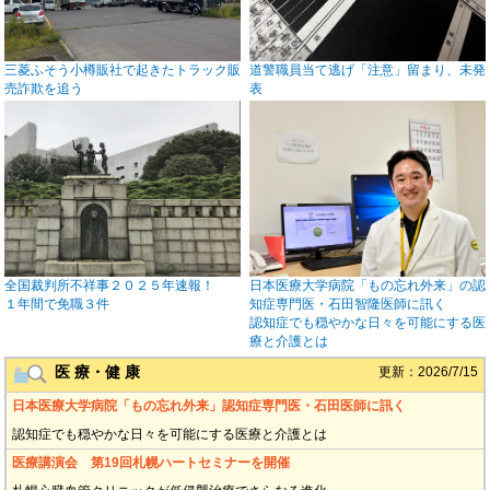
三菱ふそう小樽販社で起きたトラック販
道警職員当て逃げ「注意」留まり、未発
売詐欺を追う
表
全国裁判所不祥事２０２５年速報！
日本医療大学病院「もの忘れ外来」の認
１年間で免職３件
知症専門医・石田智隆医師に訊く
認知症でも穏やかな日々を可能にする医
療と介護とは
医 療・健 康
更新：2026/7/15
日本医療大学病院「もの忘れ外来」認知症専門医・石田医師に訊く
認知症でも穏やかな日々を可能にする医療と介護とは
医療講演会 第19回札幌ハートセミナーを開催