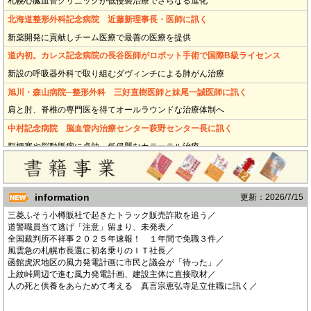
札幌心臓血管クリニックが低侵襲治療でさらなる進化
北海道整形外科記念病院 近藤新理事長・医師に訊く
新薬開発に貢献しチーム医療で最善の医療を提供
道内初。カレス記念病院の長谷医師がロボット手術で国際B級ライセンス
新設の呼吸器外科で取り組むダヴィンチによる肺がん治療
旭川・森山病院─整形外科 三好直樹医師と妹尾一誠医師に訊く
肩と肘、脊椎の専門医を得てオールラウンドな治療体制へ
中村記念病院 脳血管内治療センター萩野センター長に訊く
脳梗塞や脳動脈瘤に卓効 低侵襲なカテーテル治療
カレス記念病院消化器内科部長、田沼医師に訊く
進化する内視鏡治療 がんを早期発見・徹底治療
information
更新：2026/7/15
さっぽろ麻生乳腺甲状腺クリニック 乳がんの治療と検診
三菱ふそう小樽販社で起きたトラック販売詐欺を追う／
現れたゲームチェンジャー 国内開発の抗体薬物複合体
道警職員当て逃げ「注意」留まり、未発表／
札幌心臓血管クリニック新院長 八木大輔医師に訊く
全国裁判所不祥事２０２５年速報！ １年間で免職３件／
風雲急の札幌市長選に初名乗りのＩＴ社長／
ボトムアップでつくる新体制と劇的変化の弁膜症治療
函館虎沢地区の風力発電計画に市民と議会が「待った」／
訪問診療で家庭で過ごす喜びを届けたい
上紋峠周辺で進む風力発電計画、建設主体に直接取材／
人の死と供養をあらためて考える 真言宗恵弘寺足立住職に訊く／
ウェルビークリニックが札幌市内で再出発
2026年4月に再整備される南空知医療圏