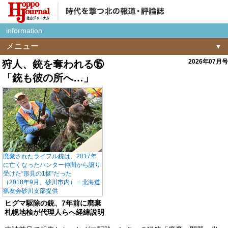
information
メニュー
2026年07月号
狩人、銃を奪われる⑮
「銃も彼の所へ…」
廃棄されたライフル銃は、2017年
に亡くなったハンター仲間から譲り
受けた“形見の1挺”だった
（2018年9月、砂川市内）＝北海道
猟友会砂川支部提供
ヒグマ駆除の銃、7年前に廃棄
札幌地検が代理人らへ経緯説明