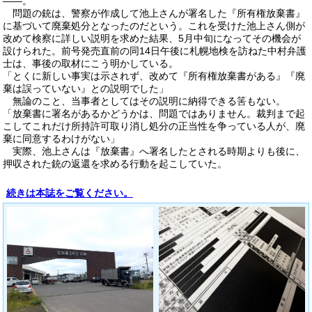
――。
問題の銃は、警察が作成して池上さんが署名した『所有権放棄書』
に基づいて廃棄処分となったのだという。これを受けた池上さん側が
改めて検察に詳しい説明を求めた結果、5月中旬になってその機会が
設けられた。前号発売直前の同14日午後に札幌地検を訪ねた中村弁護
士は、事後の取材にこう明かしている。
「とくに新しい事実は示されず、改めて『所有権放棄書がある』『廃
棄は誤っていない』との説明でした」
無論のこと、当事者としてはその説明に納得できる筈もない。
「放棄書に署名があるかどうかは、問題ではありません。裁判まで起
こしてこれだけ所持許可取り消し処分の正当性を争っている人が、廃
棄に同意するわけがない」
実際、池上さんは『放棄書』へ署名したとされる時期よりも後に、
押収された銃の返還を求める行動を起こしていた。
続きは本誌をご覧ください。