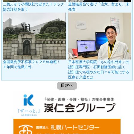
三菱ふそう小樽販社で起きたトラック
道警職員当て逃げ「注意」留まり、未
販売詐欺を追う
発表
全国裁判所不祥事２０２５年速報！
日本医療大学病院「もの忘れ外来」の
１年間で免職３件
認知症専門医・石田智隆医師に訊く
認知症でも穏やかな日々を可能にする
医療と介護とは
目次へ