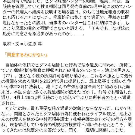
本誌前号で報告した、ヒグマ駆除ハンターの猟銃「廃棄」問題。当
該銃を管理していた捜査機関は同号発売直前の5月中旬に改めてハン
ターの代理人へ経緯を説明する場を設け、のちには地元報道の取材
にも応じることになった。廃棄処分は飽くまで適正で、手続きに問
題はなかったとの説明。当事者のハンターはこれに納得できず、も
とより廃棄の目的が理解できないと訴える。「そもそも、なぜ銃の
処分に同意させる必要があったのか」――。
取材・文＝小笠原 淳
「同意するわけがない」
自治体の依頼でヒグマを駆除した行為で法令違反に問われ、所持し
ていた猟銃4挺を警察に押収された砂川市のハンター・池上治男さん
（77）。ほどなく銃の所持許可を取り消され、これを不服として処分
の撤回を求める裁判を2020年5月に提起した。最上級審まで続いた争
いが本年3月に決着し、池上さんの主張がほぼ全面的に認められた顛
末は、本誌を含む多くの報道機関が伝えたばかり。前号でも報告した
通り、4月上旬には押収銃のうち1挺が7年ぶりに所有者のもとへ返還
された。
だがこの時、最も重要な銃が返還の対象とならなかった。ほかでも
ない、問題とされたヒグマ駆除行為に使われたライフル銃だ。池上さ
んの代理人を務める中村憲昭弁護士（札幌弁護士会）がその行方を尋
ね、銃を管理している筈の札幌地方検察庁へ問い合わせたところ、返
ってきたのは想定外の回答だった。曰く、「適切に廃棄しました」