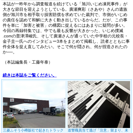
本誌が一昨年から調査報道を続けている「旭川いじめ凍死事件」が
大きな節目を迎えようとしている。廣瀬爽彩（さあや）さんの遺族
側が旭川市を相手取り損害賠償を求めていた裁判で、市側がいじめ
の責任を認めて和解に大きく動き出しているからだ。だが、この事
件を単に「加害と被害」の構図に捉えるにはあまりに疑問が多い。
今回の再録特集では、中でも最も反響が大きかった、いじめ撲滅
.comの普津澤峻氏、そして廣瀬さんが通っていた中学校の元校長・
金子圭一氏へのインタビュー3本をまとめて掲載し、読者とともに事
件全体を捉え直してみたい。そこで何が隠され、何が捏造されたの
か──。
（本誌編集長・工藤年泰）
続きは本誌をご覧ください。
三菱ふそう小樽販社で起きたトラック
道警職員当て逃げ「注意」留まり、未