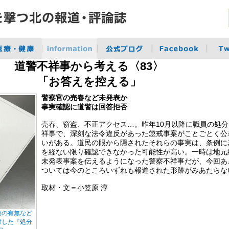
道警不祥事から考える〈83〉
「お答えを控える」
警察官の売春など未発表か
事実確認に道警は回答拒否
売春、窃盗、不正アクセス…。昨年10月以降に職員の処
祥事で、深刻な法令違反があった懲戒事案がことごとく公
いがある。道民の眼から隠されたそれらの事実は、条例に
を経ない限り確認できなかった可能性が高い。一時は地元
未発表事案を伝えるようになった警察不祥事だが、今回あ
ついては今のところいずれも報道された形跡がみあたらな
取材・文＝小笠原 淳
致の有無など
付した『処分