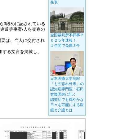
発表
ら3段めに記されている
法違反等事案/人を売春の
全国裁判所不祥事２
概要は、当人に交付され
０２５年速報！
１年間で免職３件
集する文言を掲載し、
日本医療大学病院
「もの忘れ外来」の
認知症専門医・石田
智隆医師に訊く
認知症でも穏やかな
日々を可能にする医
療と介護とは