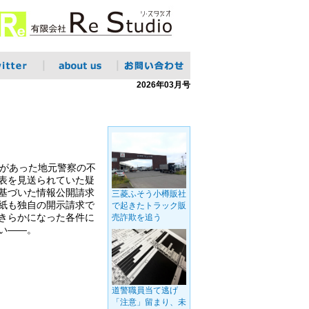
2026年03月号
分があった地元警察の不
表を見送られていた疑
基づいた情報公開請求
三菱ふそう小樽販社
紙も独自の開示請求で
で起きたトラック販
きらかになった各件に
売詐欺を追う
い――。
道警職員当て逃げ
「注意」留まり、未