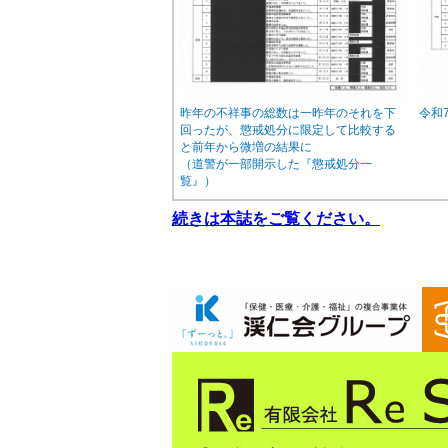
昨年の不祥事の総数は一昨年のそれを下
令和
回ったが、懲戒処分に限定して比較する
と前年から微増の結果に
（道警が一部開示した『懲戒処分一
覧』）
続きは本誌をご覧ください。