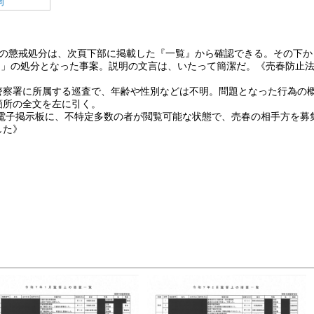
同
の懲戒処分は、次頁下部に掲載した『一覧』から確認できる。その下か
 1カ月」の処分となった事案。説明の文言は、いたって簡潔だ。《売春防止
察署に所属する巡査で、年齢や性別などは不明。問題となった行為の
箇所の全文を左に引く。
の電子掲示板に、不特定多数の者が閲覧可能な状態で、売春の相手方を募
した》