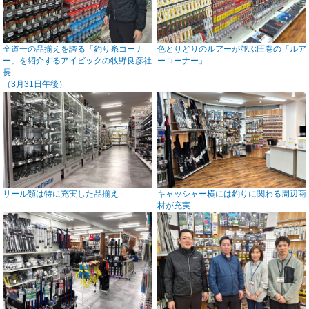
全道一の品揃えを誇る「釣り糸コーナ
色とりどりのルアーが並ぶ圧巻の「ルア
ー」を紹介するアイビックの牧野良彦社
ーコーナー」
長
（3月31日午後）
リール類は特に充実した品揃え
キャッシャー横には釣りに関わる周辺商
材が充実