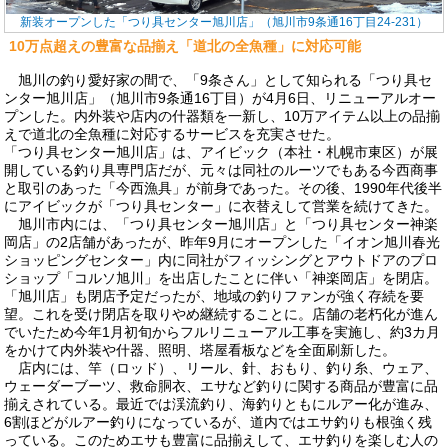
新装オープンした「つり具センター旭川店」（旭川市9条通16丁目24-231）
10万点超えの豊富な品揃え
「道北の全魚種」に対応可能
旭川の釣り愛好家の間で、「9条さん」として知られる「つり具セ
ンター旭川店」（旭川市9条通16丁目）が4月6日、リニューアルオー
プンした。内外装や店内の什器類を一新し、10万アイテム以上の品揃
えで道北の全魚種に対応するサービスを充実させた。
「つり具センター旭川店」は、アイビック（本社・札幌市東区）が展
開している釣り具専門店だが、元々は同社のルーツでもある今西商事
と取引のあった「今西漁具」が前身であった。その後、1990年代後半
にアイビックが「つり具センター」に衣替えして営業を続けてきた。
旭川市内には、「つり具センター旭川店」と「つり具センター神楽
岡店」の2店舗があったが、昨年9月にオープンした「イオン旭川春光
ショッピングセンター」内に同社がフィッシングとアウトドアのプロ
ショップ「コルソ旭川」を出店したことに伴い「神楽岡店」を閉店。
「旭川店」も閉店予定だったが、地域の釣りファンが強く存続を要
望。これを受け閉店を取りやめ継続することに。店舗の老朽化が進ん
でいたため今年1月初旬からフルリニューアル工事を実施し、約3カ月
をかけて内外装や什器、照明、塔屋看板などを全面刷新した。
店内には、竿（ロッド）、リール、針、おもり、釣り糸、ウェア、
ウェーダーブーツ、救命胴衣、エサなど釣りに関する商品が豊富に品
揃えされている。最近では渓流釣り、海釣りともにルアー化が進み、
6割ほどがルアー釣りになっているが、道内ではエサ釣りも根強く残
っている。このためエサも豊富に品揃えして、エサ釣りを楽しむ人の