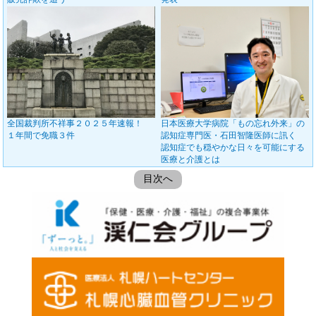
全国裁判所不祥事２０２５年速報！
日本医療大学病院「もの忘れ外来」の
１年間で免職３件
認知症専門医・石田智隆医師に訊く
認知症でも穏やかな日々を可能にする
医療と介護とは
目次へ