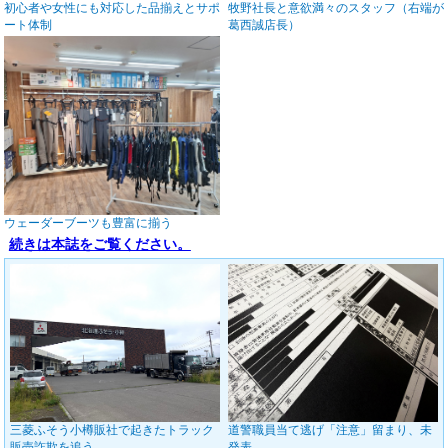
初心者や女性にも対応した品揃えとサポ
牧野社長と意欲満々のスタッフ（右端が
ート体制
葛西誠店長）
ウェーダーブーツも豊富に揃う
続きは本誌をご覧ください。
三菱ふそう小樽販社で起きたトラック
道警職員当て逃げ「注意」留まり、未
販売詐欺を追う
発表