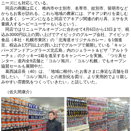
ニーズにも対応している。
同店の商圏は広く、稚内市や士別市、名寄市、紋別市、留萌市など
からもお客が訪れる。これら地域の農家には、アキアジ釣りを楽しむ
人も多く、シーズンになると同店でアキアジ関連の釣り具、エサを大
量購入するヘビーユーザーもいるという。
同店ではリニューアルオープンに合わせて4月6日から13日まで、税
込み3000円以上の買い上げでアイビックのグループ会社、アイビック
食品（本社・札幌市東区）の「北海道オリジナルカレー」を1個進
呈、税込み1万円以上の買い上げでグループで展開している「キャン
パーズアンドアングラーズ北広島」内のジェラート＆ピザ「アルトラ
ーチェ」のクッキー1箱を進呈するキャンペーンを実施。「つり具セ
ンター」道内全9店舗と「コルソ旭川」「コルソ札幌」でもオープン
協賛セールも展開中だ。
葛西誠店長（40）は、「地域に根付いたお客さまに身近な店舗を目
指したい。『コルソ旭川』との差別化を図り、より実用的でより親し
みやすい雰囲気をつくっていきたい」と話していた。
（佐久間康介）