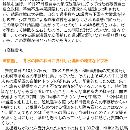
解散を強行。10月27日投開票の衆院総選挙に打って出た石破茂自公
連立政権。準備不足や疑惑隠しなどと野党から猛烈に批判された
が、結果作戦は大失敗。自公で過半数を18議席も下回る大敗北を喫
し現在、少数与党による政権運営を余儀なくされる事態に陥った。
この選挙で終始話題にあがっていたのが、いわゆる政治とカネ。だ
が果たして勝敗を左右したのは、この問題だけだったのか。道内で
唯一、いわゆる裏金議員が立候補した道5区の闘いなどを振り返りな
がら、この選挙が何だったのかを考えたい。
（髙橋貴充）
重複無し、背水の陣の和田に勝利した池田の地道なドブ板
投開票日の10月27日夜、道5区の自民党・和田義明氏の支援者たち
は札幌市厚別区の事務所に集まっていた。そのおよそ40人の中には幾
人もの選挙区の自治体トップの姿もあった。印象的だったのは、集ま
った誰もが動揺することも不安な表情を浮かべることもなく、時折雑
談などしながら落ち着いていたこと。そんな事務所内の様子は、開票
が始まって約2時間半後に民報のアナウンサーが中継で、「今回4期目
の当選を逃しました、逆風選挙を闘った和田義明さんの事務所からの
中継でした」と落選を決めつける報道をした際も変わることはなかっ
た。聞こえてきたのは「そちらの局はもう当確打ったの？」と支援者
が淡々と口にした、落胆も怒りものっていないように感じた質問の声
くらい。
支援者らが敗北を受け入れたのはそのおよそ30分後、NHKが対抗馬