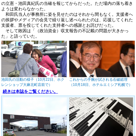
の立憲・池田真紀氏の当確を報じてからだった。ただ場内の落ち着き
ようは変わらなかった。
和田氏当人が事務所に姿を見せたのはそれから間もなく。支援者へ
の挨拶やメディアの会見で繰り返し述べられたのは、応援してくれた
支援者、票を投じてくれた支持者への感謝とお詫びだった。
そして敗因は「（政治資金）収支報告の不記載の問題が大きかっ
た」と語っていた。
池田氏の活動の様子（10月22日、ホク
これからの手腕が試される石破総理
レンショップ大麻北町店前で）
（10月18日、ホテルエミシア札幌で）
続きは本誌をご覧ください。