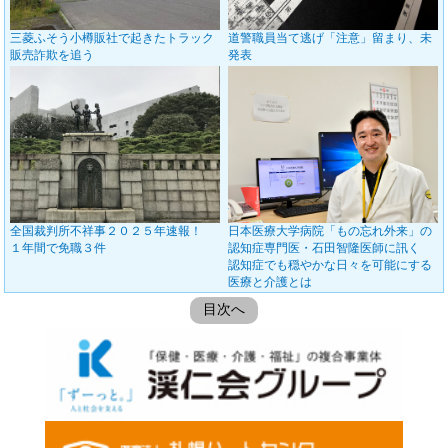
三菱ふそう小樽販社で起きたトラック
道警職員当て逃げ「注意」留まり、未
販売詐欺を追う
発表
全国裁判所不祥事２０２５年速報！
日本医療大学病院「もの忘れ外来」の
１年間で免職３件
認知症専門医・石田智隆医師に訊く
認知症でも穏やかな日々を可能にする
医療と介護とは
目次へ