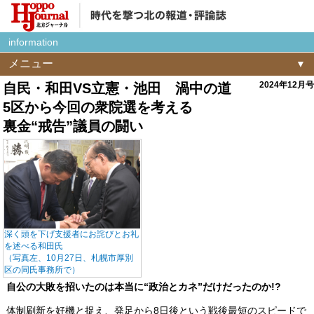
information
メニュー
2024年12月号
自民・和田VS立憲・池田 渦中の道
5区から今回の衆院選を考える
裏金“戒告”議員の闘い
深く頭を下げ支援者にお詫びとお礼
を述べる和田氏
（写真左、10月27日、札幌市厚別
区の同氏事務所で）
自公の大敗を招いたのは本当に“政治とカネ”だけだったのか!?
体制刷新を好機と捉え、発足から8日後という戦後最短のスピードで