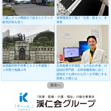
三菱ふそう小樽販社で起きたトラック
道警職員当て逃げ「注意」留まり、未
販売詐欺を追う
発表
全国裁判所不祥事２０２５年速報！
日本医療大学病院「もの忘れ外来」の
１年間で免職３件
認知症専門医・石田智隆医師に訊く
認知症でも穏やかな日々を可能にする
医療と介護とは
目次へ