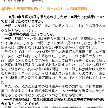
|老朽化と療養環境改善から
「待ったなし」の新病院建設|
──8月の市長選で4選を果たされましたが、辛勝だった結果につい
てどう受け止めていますか。
松野
大変厳しく重く受け止めていると共に、これからの責任の重
さを強く感じています。
──選挙戦の実感はどうでしたか。
松野
3期目だった前回は無投票当選でしたので、選挙戦となった
のは8年ぶり。しかもこの間にはコロナ禍に見舞われるなど、市民の
皆さんには説明しなければならない事案が多かった選挙でした。
争点としては、相手の候補者が市立総合病院の新築建て直しを見直
す、あるいは延期すると主張された。しかし、これは市民の方々の
命、健康に関わることですから、私としてはそれらを守るために新し
い病院の建設は何よりも重要であると訴えました。もうひとつ相手が
強く主張されていたのが市の財政問題。これに対し私は経常収支比率
などをコントロールしながら取り組んでいると訴えたのですが、論点
がその財政問題と新市立病院建設のふたつにほとんど終始してしまっ
た。
そのため、私のこれまでの取り組みや今後の方向性。子育て支援、
雇用、創業支援、中心市街地活性化といった全般的な政策をなかなか
訴えることが出来なかったというのが正直な感想です。
──その新病院は、岩見沢市立総合病院と北海道中央労災病院を統
合するということですが。
松野
市立総合病院も中央労災病院も急性期病院で、2つの病院を