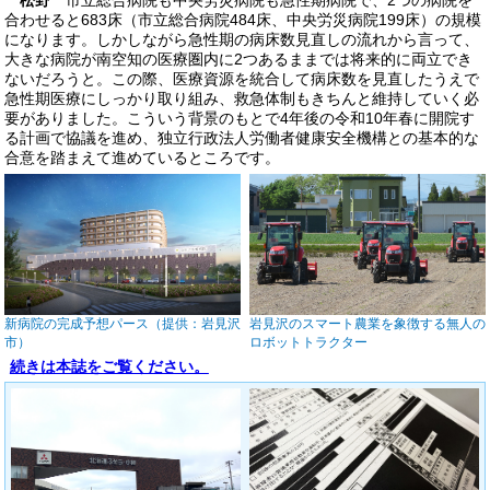
合わせると683床（市立総合病院484床、中央労災病院199床）の規模
になります。しかしながら急性期の病床数見直しの流れから言って、
大きな病院が南空知の医療圏内に2つあるままでは将来的に両立でき
ないだろうと。この際、医療資源を統合して病床数を見直したうえで
急性期医療にしっかり取り組み、救急体制もきちんと維持していく必
要がありました。こういう背景のもとで4年後の令和10年春に開院す
る計画で協議を進め、独立行政法人労働者健康安全機構との基本的な
合意を踏まえて進めているところです。
新病院の完成予想パース（提供：岩見沢
岩見沢のスマート農業を象徴する無人の
市）
ロボットトラクター
続きは本誌をご覧ください。