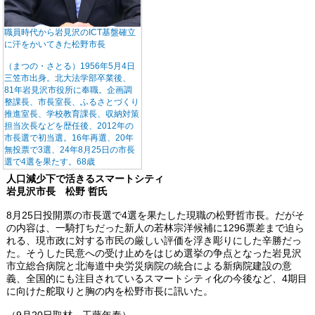
職員時代から岩見沢のICT基盤確立
に汗をかいてきた松野市長
（まつの・さとる）1956年5月4日
三笠市出身。北大法学部卒業後、
81年岩見沢市役所に奉職。企画調
整課長、市長室長、ふるさとづくり
推進室長、学校教育課長、収納対策
担当次長などを歴任後、2012年の
市長選で初当選。16年再選、20年
無投票で3選、24年8月25日の市長
選で4選を果たす。68歳
人口減少下で活きるスマートシティ
岩見沢市長 松野 哲氏
8月25日投開票の市長選で4選を果たした現職の松野哲市長。だがそ
の内容は、一騎打ちだった新人の若林宗洋候補に1296票差まで迫ら
れる、現市政に対する市民の厳しい評価を浮き彫りにした辛勝だっ
た。そうした民意への受け止めをはじめ選挙の争点となった岩見沢
市立総合病院と北海道中央労災病院の統合による新病院建設の意
義、全国的にも注目されているスマートシティ化の今後など、4期目
に向けた舵取りと胸の内を松野市長に訊いた。
（9月20日取材 工藤年泰）