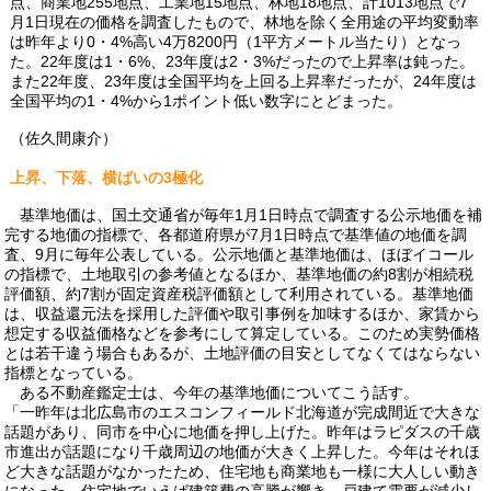
点、商業地255地点、工業地15地点、林地18地点、計1013地点で7
月1日現在の価格を調査したもので、林地を除く全用途の平均変動率
は昨年より0・4%高い4万8200円（1平方メートル当たり）となっ
た。22年度は1・6%、23年度は2・3%だったので上昇率は鈍った。
また22年度、23年度は全国平均を上回る上昇率だったが、24年度は
全国平均の1・4%から1ポイント低い数字にとどまった。
（佐久間康介）
上昇、下落、横ばいの3極化
基準地価は、国土交通省が毎年1月1日時点で調査する公示地価を補
完する地価の指標で、各都道府県が7月1日時点で基準値の地価を調
査、9月に毎年公表している。公示地価と基準地価は、ほぼイコール
の指標で、土地取引の参考値となるほか、基準地価の約8割が相続税
評価額、約7割が固定資産税評価額として利用されている。基準地価
は、収益還元法を採用した評価や取引事例を加味するほか、家賃から
想定する収益価格などを参考にして算定している。このため実勢価格
とは若干違う場合もあるが、土地評価の目安としてなくてはならない
指標となっている。
ある不動産鑑定士は、今年の基準地価についてこう話す。
「一昨年は北広島市のエスコンフィールド北海道が完成間近で大きな
話題があり、同市を中心に地価を押し上げた。昨年はラピダスの千歳
市進出が話題になり千歳周辺の地価が大きく上昇した。今年はそれほ
ど大きな話題がなかったため、住宅地も商業地も一様に大人しい動き