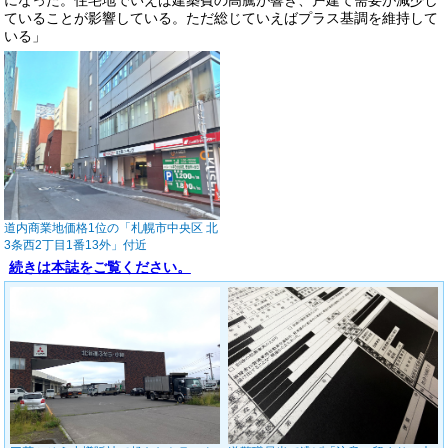
になった。住宅地でいえば建築費の高騰が響き、戸建て需要が減少し
ていることが影響している。ただ総じていえばプラス基調を維持して
いる」
道内商業地価格1位の「札幌市中央区 北
3条西2丁目1番13外」付近
続きは本誌をご覧ください。