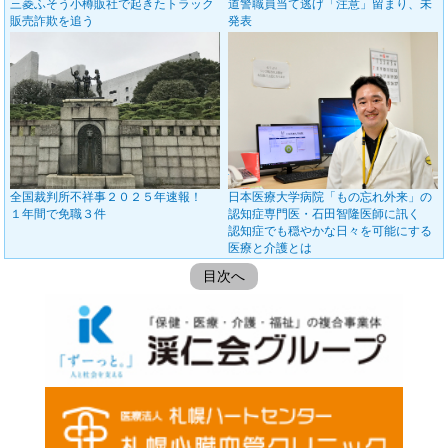
三菱ふそう小樽販社で起きたトラック
道警職員当て逃げ「注意」留まり、未
販売詐欺を追う
発表
全国裁判所不祥事２０２５年速報！
日本医療大学病院「もの忘れ外来」の
１年間で免職３件
認知症専門医・石田智隆医師に訊く
認知症でも穏やかな日々を可能にする
医療と介護とは
目次へ