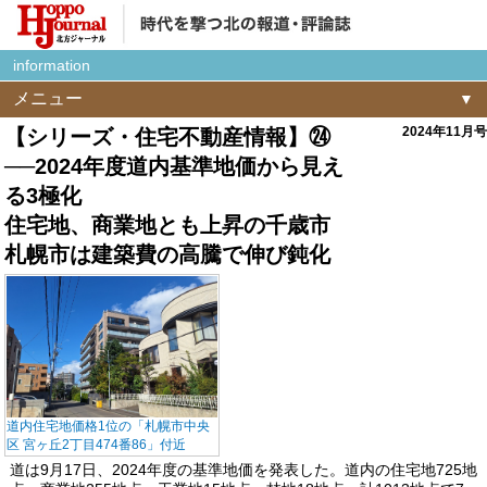
information
メニュー
2024年11月号
【シリーズ・住宅不動産情報】㉔
──2024年度道内基準地価から見え
る3極化
住宅地、商業地とも上昇の千歳市
札幌市は建築費の高騰で伸び鈍化
道内住宅地価格1位の「札幌市中央
区 宮ヶ丘2丁目474番86」付近
道は9月17日、2024年度の基準地価を発表した。道内の住宅地725地