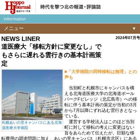
information
メニュー
NEWS LINER
2024年07月号
道医療大「移転方針に変更なし」で
もさらに遅れる雲行きの基本計画策
定
■「大学病院の同時移転は無理」との
声も
当別町と札幌市にキャンパスを構
える北海道医療大学の北海道ボール
パークFビレッジ（北広島市）への移
転に伴う基本計画の策定が当初の3月
から7月以降にずれ込む雲行きとなっ
ている。
運営する学校法人はこのほど当別
札幌あいの里キャンパスにある北海
町に対して移転の考えに変更はない
道医療大学病院
旨をあらためて伝えたが、巨額な移
転費用の調達問題に加え、あいの里キャンパス（札幌市北区）にある