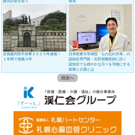
販売詐欺を追う
発表
全国裁判所不祥事２０２５年速報！
日本医療大学病院「もの忘れ外来」の
１年間で免職３件
認知症専門医・石田智隆医師に訊く
認知症でも穏やかな日々を可能にする
医療と介護とは
目次へ