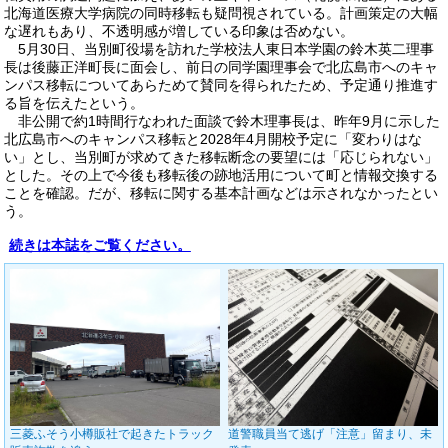
北海道医療大学病院の同時移転も疑問視されている。計画策定の大幅
な遅れもあり、不透明感が増している印象は否めない。
5月30日、当別町役場を訪れた学校法人東日本学園の鈴木英二理事
長は後藤正洋町長に面会し、前日の同学園理事会で北広島市へのキャ
ンパス移転についてあらためて賛同を得られたため、予定通り推進す
る旨を伝えたという。
非公開で約1時間行なわれた面談で鈴木理事長は、昨年9月に示した
北広島市へのキャンパス移転と2028年4月開校予定に「変わりはな
い」とし、当別町が求めてきた移転断念の要望には「応じられない」
とした。その上で今後も移転後の跡地活用について町と情報交換する
ことを確認。だが、移転に関する基本計画などは示されなかったとい
う。
続きは本誌をご覧ください。
三菱ふそう小樽販社で起きたトラック
道警職員当て逃げ「注意」留まり、未