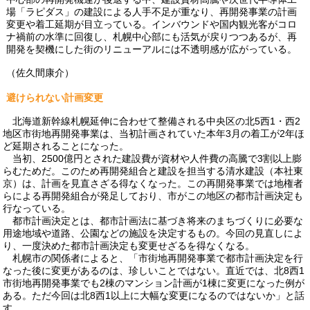
場「ラピダス」の建設による人手不足が重なり、再開発事業の計画
変更や着工延期が目立っている。インバウンドや国内観光客がコロ
ナ禍前の水準に回復し、札幌中心部にも活気が戻りつつあるが、再
開発を契機にした街のリニューアルには不透明感が広がっている。
（佐久間康介）
避けられない計画変更
北海道新幹線札幌延伸に合わせて整備される中央区の北5西1・西2
地区市街地再開発事業は、当初計画されていた本年3月の着工が2年ほ
ど延期されることになった。
当初、2500億円とされた建設費が資材や人件費の高騰で3割以上膨
らむためだ。このため再開発組合と建設を担当する清水建設（本社東
京）は、計画を見直さざる得なくなった。この再開発事業では地権者
らによる再開発組合が発足しており、市がこの地区の都市計画決定も
行なっている。
都市計画決定とは、都市計画法に基づき将来のまちづくりに必要な
用途地域や道路、公園などの施設を決定するもの。今回の見直しによ
り、一度決めた都市計画決定も変更せざるを得なくなる。
札幌市の関係者によると、「市街地再開発事業で都市計画決定を行
なった後に変更があるのは、珍しいことではない。直近では、北8西1
市街地再開発事業でも2棟のマンション計画が1棟に変更になった例が
ある。ただ今回は北8西1以上に大幅な変更になるのではないか」と話
す。