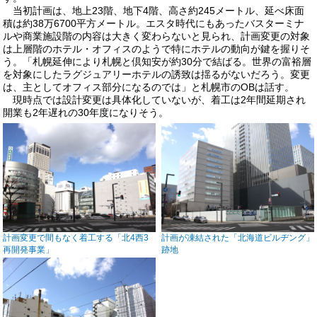
当初計画は、地上23階、地下4階、高さ約245メートル、延べ床面
積は約38万6700平方メートル。エスタ時代にもあったバスターミナ
ルや商業施設階の内容は大きく変わらないと見られ、計画変更の対象
は上層階のホテル・オフィスのようで特にホテルの動向が鍵を握りそ
う。「札幌延伸により札幌と倶知安が約30分で結ばる。世界の富裕層
を対象にしたラグジュアリーホテルの誘致は揺るがないだろう。変更
は、主としてオフィス部分になるのでは」と札幌市のOBは話す。
現時点では設計変更は具体化していないが、着工は2年間延期され
開業も2年遅れの30年度になりそう。
計画変更で間もなく着工する「北4西3
計画が凍結された「北海道ビルヂング」
再開発事業」
跡地