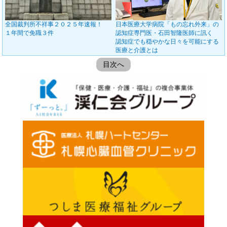
全国裁判所不祥事２０２５年速報！
日本医療大学病院「もの忘れ外来」の
１年間で免職３件
認知症専門医・石田智隆医師に訊く
認知症でも穏やかな日々を可能にする
医療と介護とは
目次へ