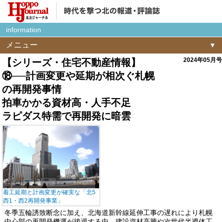
information
メニュー
2024年05月号
【シリーズ・住宅不動産情報】
⑱──計画変更や延期が相次ぐ札幌
の再開発事情
拍車かかる資材高・人手不足
ラピダス特需で再開発に暗雲
着工延期と計画変更が確実な「北5
西1・西2再開発事業」
冬季五輪誘致断念に加え、北海道新幹線延伸工事の遅れにより札幌
中心部の再開発機運が後退する中、建設資材高騰や次世代半導体工