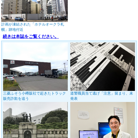
計画が凍結された「ホテルオークラ札
幌」跡地付近
続きは本誌をご覧ください。
三菱ふそう小樽販社で起きたトラック
道警職員当て逃げ「注意」留まり、未
販売詐欺を追う
発表