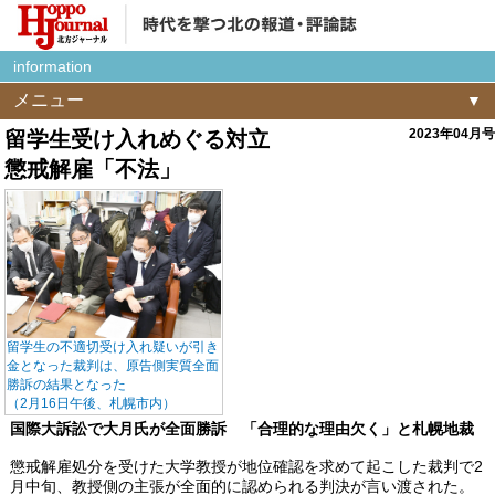
information
メニュー
2023年04月号
留学生受け入れめぐる対立
懲戒解雇「不法」
留学生の不適切受け入れ疑いが引き
金となった裁判は、原告側実質全面
勝訴の結果となった
（2月16日午後、札幌市内）
国際大訴訟で大月氏が全面勝訴 「合理的な理由欠く」と札幌地裁
懲戒解雇処分を受けた大学教授が地位確認を求めて起こした裁判で2
月中旬、教授側の主張が全面的に認められる判決が言い渡された。