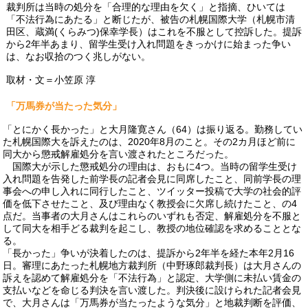
裁判所は当時の処分を「合理的な理由を欠く」と指摘、ひいては
「不法行為にあたる」と断じたが、被告の札幌国際大学（札幌市清
田区、蔵満(くらみつ)保幸学長）はこれを不服として控訴した。提訴
から2年半あまり、留学生受け入れ問題をきっかけに始まった争い
は、なお収拾のつく兆しがない。
取材・文＝小笠原 淳
「万馬券が当たった気分」
「とにかく長かった」と大月隆寛さん（64）は振り返る。勤務してい
た札幌国際大を訴えたのは、2020年8月のこと。その2カ月ほど前に
同大から懲戒解雇処分を言い渡されたところだった。
国際大が示した懲戒処分の理由は、おもに4つ。当時の留学生受け
入れ問題を告発した前学長の記者会見に同席したこと、同前学長の理
事会への申し入れに同行したこと、ツイッター投稿で大学の社会的評
価を低下させたこと、及び理由なく教授会に欠席し続けたこと、の4
点だ。当事者の大月さんはこれらのいずれも否定、解雇処分を不服と
して同大を相手どる裁判を起こし、教授の地位確認を求めることとな
る。
「長かった」争いが決着したのは、提訴から2年半を経た本年2月16
日。審理にあたった札幌地方裁判所（中野琢郎裁判長）は大月さんの
訴えを認めて解雇処分を「不法行為」と認定、大学側に未払い賃金の
支払いなどを命じる判決を言い渡した。判決後に設けられた記者会見
で、大月さんは「万馬券が当たったような気分」と地裁判断を評価、