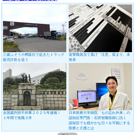
三菱ふそう小樽販社で起きたトラック
道警職員当て逃げ「注意」留まり、未
販売詐欺を追う
発表
全国裁判所不祥事２０２５年速報！
日本医療大学病院「もの忘れ外来」の
１年間で免職３件
認知症専門医・石田智隆医師に訊く
認知症でも穏やかな日々を可能にする
医療と介護とは