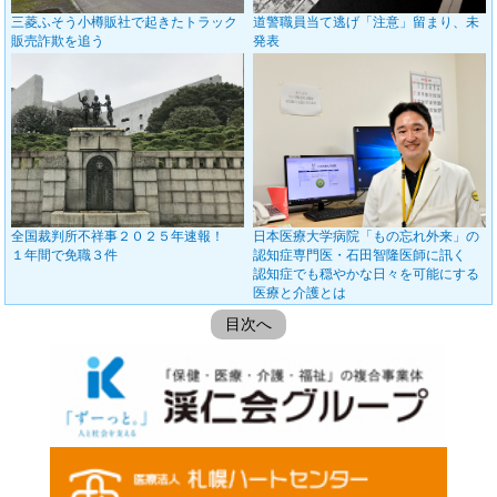
三菱ふそう小樽販社で起きたトラック
道警職員当て逃げ「注意」留まり、未
販売詐欺を追う
発表
全国裁判所不祥事２０２５年速報！
日本医療大学病院「もの忘れ外来」の
１年間で免職３件
認知症専門医・石田智隆医師に訊く
認知症でも穏やかな日々を可能にする
医療と介護とは
目次へ