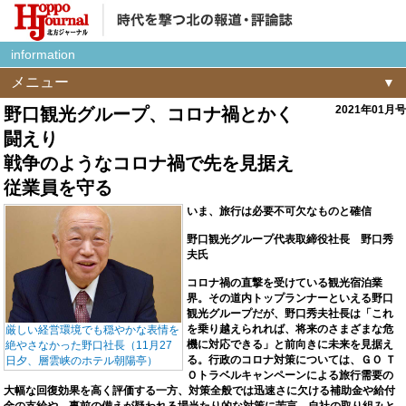
information
メニュー
2021年01月号
野口観光グループ、コロナ禍とかく
闘えり
戦争のようなコロナ禍で先を見据え
従業員を守る
いま、旅行は必要不可欠なものと確信
野口観光グループ代表取締役社長 野口秀
夫氏
コロナ禍の直撃を受けている観光宿泊業
界。その道内トップランナーといえる野口
観光グループだが、野口秀夫社長は「これ
を乗り越えられれば、将来のさまざまな危
厳しい経営環境でも穏やかな表情を
機に対応できる」と前向きに未来を見据え
絶やさなかった野口社長（11月27
る。行政のコロナ対策については、ＧＯ Ｔ
日夕、層雲峡のホテル朝陽亭）
Ｏトラベルキャンペーンによる旅行需要の
大幅な回復効果を高く評価する一方、対策全般では迅速さに欠ける補助金や給付