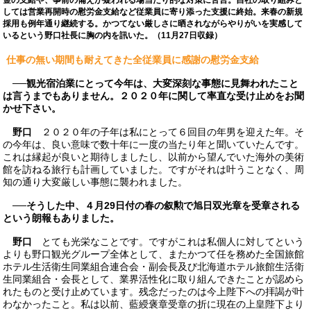
金の支給や、事前の備えが疑われる場当たり的な対策に苦言。自社の取り組みと
しては営業再開時の慰労金支給など従業員に寄り添った支援に終始。来春の新規
採用も例年通り継続する。かつてない厳しさに晒されながらやりがいを実感して
いるという野口社長に胸の内を訊いた。（11月27日収録）
仕事の無い期間も耐えてきた全従業員に感謝の慰労金支給
──観光宿泊業にとって今年は、大変深刻な事態に見舞われたこと
は言うまでもありません。２０２０年に関して率直な受け止めをお聞
かせ下さい。
野口
２０２０年の子年は私にとって６回目の年男を迎えた年。そ
の今年は、良い意味で数十年に一度の当たり年と聞いていたんです。
これは縁起が良いと期待しましたし、以前から望んでいた海外の美術
館を訪ねる旅行も計画していました。ですがそれは叶うことなく、周
知の通り大変厳しい事態に襲われました。
──そうした中、４月29日付の春の叙勲で旭日双光章を受章される
という朗報もありました。
野口
とても光栄なことです。ですがこれは私個人に対してという
よりも野口観光グループ全体として、またかつて任を務めた全国旅館
ホテル生活衛生同業組合連合会・副会長及び北海道ホテル旅館生活衛
生同業組合・会長として、業界活性化に取り組んできたことが認めら
れたものと受け止めています。残念だったのは今上陛下への拝謁が叶
わなかったこと。私は以前、藍綬褒章受章の折に現在の上皇陛下より