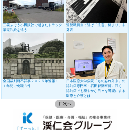
三菱ふそう小樽販社で起きたトラック
道警職員当て逃げ「注意」留まり、未
販売詐欺を追う
発表
全国裁判所不祥事２０２５年速報！
日本医療大学病院「もの忘れ外来」の
１年間で免職３件
認知症専門医・石田智隆医師に訊く
認知症でも穏やかな日々を可能にする
医療と介護とは
目次へ