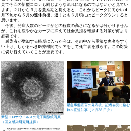
見て今回の新型コロナも同じような流れになるのではないかと見てい
ます。２月から３月を蔓延期と捉えると、これからピークに向かい４
月下旬から５月の連休前後、遅くとも６月頃にはピークダウンすると
思います。
今後、発症人数のピークがどの程度の高さになるかは分かりません
が、これを緩やかなカーブに抑えて社会負担を軽減する対策が何より
必要です。
感染者が増加する時期に入った今は、その中から重篤な患者をすく
い上げ、しかるべき医療機関でケアをして死亡者を減らす。この対策
に切り替えていくことが重要です。
緊急事態宣言の発表後、記者会見に臨む
鈴木直道知事（２月28 日夕）
新型コロナウイルスの電子顕微鏡写真
（国立感染研究所提供）