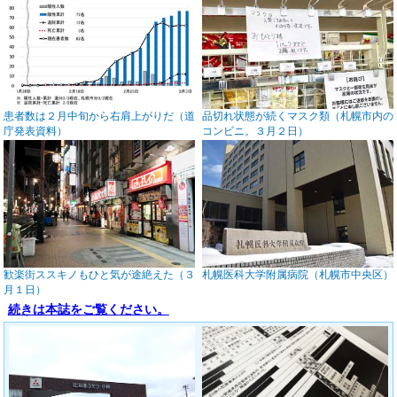
患者数は２月中旬から右肩上がりだ（道
品切れ状態が続くマスク類（札幌市内の
庁発表資料）
コンビニ。３月２日）
歓楽街ススキノもひと気が途絶えた（３
札幌医科大学附属病院（札幌市中央区）
月１日）
続きは本誌をご覧ください。