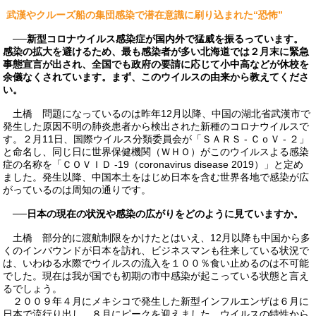
武漢やクルーズ船の集団感染で潜在意識に刷り込まれた“恐怖”
──新型コロナウイルス感染症が国内外で猛威を振るっています。
感染の拡大を避けるため、最も感染者が多い北海道では２月末に緊急
事態宣言が出され、全国でも政府の要請に応じて小中高などが休校を
余儀なくされています。まず、このウイルスの由来から教えてくださ
い。
土橋 問題になっているのは昨年12月以降、中国の湖北省武漢市で
発生した原因不明の肺炎患者から検出された新種のコロナウイルスで
す。２月11日、国際ウイルス分類委員会が「ＳＡＲＳ - ＣｏＶ - ２」
と命名し、同じ日に世界保健機関（ＷＨＯ）がこのウイルスよる感染
症の名称を「ＣＯＶＩＤ -19（coronavirus disease 2019）」と定め
ました。発生以降、中国本土をはじめ日本を含む世界各地で感染が広
がっているのは周知の通りです。
──日本の現在の状況や感染の広がりをどのように見ていますか。
土橋 部分的に渡航制限をかけたとはいえ、12月以降も中国から多
くのインバウンドが日本を訪れ、ビジネスマンも往来している状況で
は、いわゆる水際でウイルスの流入を１００％食い止めるのは不可能
でした。現在は我が国でも初期の市中感染が起こっている状態と言え
るでしょう。
２００９年４月にメキシコで発生した新型インフルエンザは６月に
日本で流行り出し、８月にピークを迎えました。ウイルスの特性から