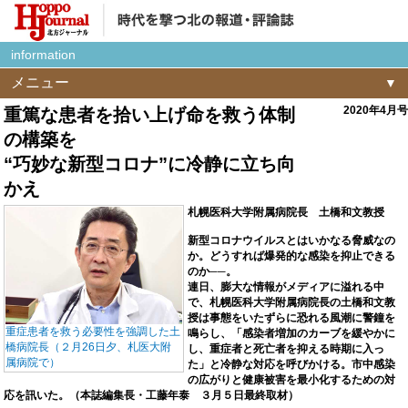
information
メニュー
2020年4月号
重篤な患者を拾い上げ命を救う体制
の構築を
“巧妙な新型コロナ”に冷静に立ち向
かえ
札幌医科大学附属病院長 土橋和文教授
新型コロナウイルスとはいかなる脅威なの
か。どうすれば爆発的な感染を抑止できる
のか──。
連日、膨大な情報がメディアに溢れる中
で、札幌医科大学附属病院長の土橋和文教
授は事態をいたずらに恐れる風潮に警鐘を
重症患者を救う必要性を強調した土
鳴らし、「感染者増加のカーブを緩やかに
橋病院長（２月26日夕、札医大附
し、重症者と死亡者を抑える時期に入っ
属病院で）
た」と冷静な対応を呼びかける。市中感染
の広がりと健康被害を最小化するための対
応を訊いた。（本誌編集長・工藤年泰 ３月５日最終取材）