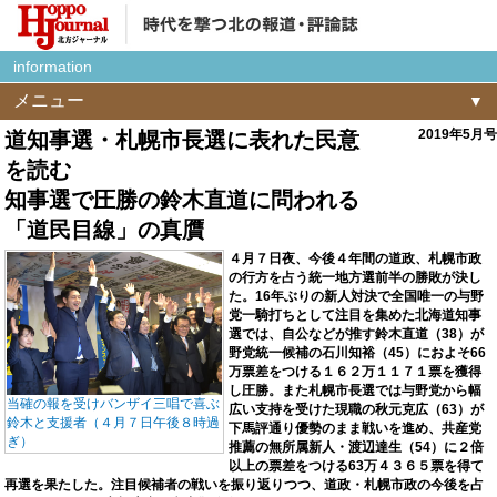
information
メニュー
2019年5月号
道知事選・札幌市長選に表れた民意
を読む
知事選で圧勝の鈴木直道に問われる
「道民目線」の真贋
４月７日夜、今後４年間の道政、札幌市政
の行方を占う統一地方選前半の勝敗が決し
た。16年ぶりの新人対決で全国唯一の与野
党一騎打ちとして注目を集めた北海道知事
選では、自公などが推す鈴木直道（38）が
野党統一候補の石川知裕（45）におよそ66
万票差をつける１６２万１１７１票を獲得
し圧勝。また札幌市長選では与野党から幅
当確の報を受けバンザイ三唱で喜ぶ
広い支持を受けた現職の秋元克広（63）が
鈴木と支援者（４月７日午後８時過
下馬評通り優勢のまま戦いを進め、共産党
ぎ）
推薦の無所属新人・渡辺達生（54）に２倍
以上の票差をつける63万４３６５票を得て
再選を果たした。注目候補者の戦いを振り返りつつ、道政・札幌市政の今後を占