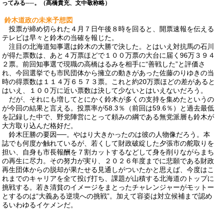
ってみる──。（髙橋貴充、文中敬称略）
鈴木道政の未来予想図
投票が締め切られた４月７日午後８時を回ると、開票速報を伝える
テレビは早々と鈴木の当確を報じた。
注目の北海道知事選は鈴木の大勝で決した。とはいえ対抗馬の石川
が得た票数は、あと４万票ほどで１００万票の大台に届く96万３９４
２票。前回知事選で現職の高橋はるみを相手に“善戦した”と評価さ
れ、今回選挙でも市民団体から擁立の動きがあった佐藤のりゆきの当
時の得票数は１１４万６５７３票。これと約20万票ほどの差があると
はいえ、１００万に近い票数は決して少ないとはいえないだろう。
だが、それにも増してとにかく鈴木が多くの支持を集めたというの
が今回の結果と言える。投票率が58.3％（前回は59.6％）と過去最低
を記録した中で、野党陣営にとって頼みの綱である無党派層も鈴木が
大方取り込んだ格好だ。
鈴木圧勝の要因──。やはり大きかったのは彼の人物像だろう。本
誌でも何度か触れているが、若くして財政破綻した夕張市の舵取りを
担い、自身も市長報酬を７割カットするなどして身を削りながらまち
の再生に尽力。その努力が実り、２０２６年度までに悲願である財政
再生団体からの脱却が果たせる見通しがついたかと思えば、今度はこ
れまでのキャリアを全て投げ打ち、課題が山積する北海道のトップに
挑戦する。若き清貧のイメージをまとったチャレンジャーがモットー
とするのは“大義ある逆境への挑戦”。加えて容姿は対立候補まで認め
るいわゆるイケメンだ。