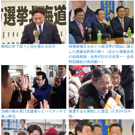
敗戦の弁で深々と頭を垂れる石川
候補者擁立をめぐり経済界の団結に腐心
した後援会幹部の面々（左から後援会長
の似鳥昭雄・会長代行の大谷喜一・会長
特別補佐の長内順一）
当確の報を受け支援者らとハイタッチで
落選するも善戦した渡辺（3 月24 日午
喜ぶ秋元
前）