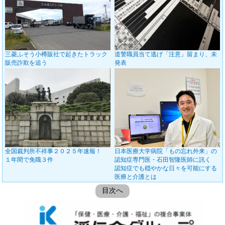
三菱ふそう小樽販社で起きたトラック
道警職員当て逃げ「注意」留まり、未
販売詐欺を追う
発表
全国裁判所不祥事２０２５年速報！
日本医療大学病院「もの忘れ外来」の
１年間で免職３件
認知症専門医・石田智隆医師に訊く
認知症でも穏やかな日々を可能にする
医療と介護とは
目次へ