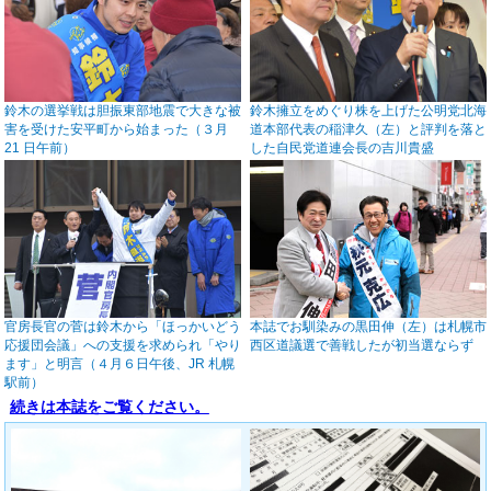
鈴木の選挙戦は胆振東部地震で大きな被
鈴木擁立をめぐり株を上げた公明党北海
害を受けた安平町から始まった（３月
道本部代表の稲津久（左）と評判を落と
21 日午前）
した自民党道連会長の吉川貴盛
官房長官の菅は鈴木から「ほっかいどう
本誌でお馴染みの黒田伸（左）は札幌市
応援団会議」への支援を求められ「やり
西区道議選で善戦したが初当選ならず
ます」と明言（４月６日午後、JR 札幌
駅前）
続きは本誌をご覧ください。