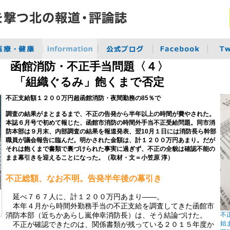
函館消防・不正手当問題〈４〉
「組織ぐるみ」飽くまで否定
不正支給額１２００万円超函館消防・夜間勤務の85％で
調査の結果がまとまるまで、不正の告発から半年以上の時間が費やされた。
本誌６月号で初めて報じた、函館市消防の時間外手当不正受給問題。同市消
防本部は９月末、内部調査の結果を報道発表、翌10月１日には消防長ら幹部
職員が議会報告に臨んだ。明かされた金額は、計１２００万円あまり。だが
それは飽くまで書類で裏づけられた事実に過ぎず、不正の全貌は確認不能の
まま幕引きを迎えることになった。（取材・文＝小笠原 淳）
不正総額、なお不明。告発半年後の幕引き
延べ７６７人に、計１２００万円あまり――。
本年４月から時間外勤務手当の不正支給を調査してきた函館市
不
消防本部（近ちかあらし嵐伸幸消防長）は、そう結論づけた。
始
不正が確認できたのは、関係書類が残っている２０１５年度か