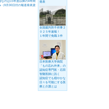
能なのは15年度以降の4年間
発表
み（9月30日付の報道発表資
）
全国裁判所不祥事２
０２５年速報！
１年間で免職３件
日本医療大学病院
「もの忘れ外来」の
認知症専門医・石田
智隆医師に訊く
認知症でも穏やかな
日々を可能にする医
療と介護とは