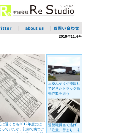
2019年11月号
三菱ふそう小樽販社
で起きたトラック販
売詐欺を追う
正は遅くとも2012年度には
道警職員当て逃げ
まっていたが、記録で裏づけ
「注意」留まり、未