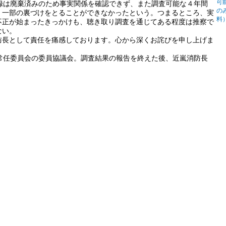
可
録は廃棄済みのため事実関係を確認できず、また調査可能な４年間
の
、一部の裏づけをとることができなかったという。つまるところ、実
料
不正が始まったきっかけも、聴き取り調査を通じてある程度は推察で
ない。
防長として責任を痛感しております。心から深くお詫びを申し上げま
常任委員会の委員協議会。調査結果の報告を終えた後、近嵐消防長
。