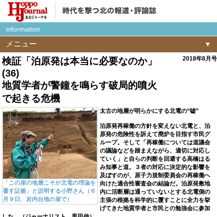
information
メニュー
2018年8月号
検証「泊原発は本当に必要なのか」
(36)
地質学者が警鐘を鳴らす破局的噴火
で起きる危機
太古の地層が明らかにする北電の“嘘”
泊原発再稼働の方針を変えない北電と、泊
原発の危険性を訴えて廃炉を目指す市民グ
ループ。そして「再稼働については道議会
の議論などを踏まえながら、適切に対応し
ていく」と自らの判断を回避する高橋はる
み知事と道。３者の対応に決定的な影響を
及ぼすのが、原子力規制委員会の再稼働へ
「この崖の地層こそが北電の理論を
向けた適合性審査会の結論だ。泊原発敷地
覆す証拠」と説明する小野さん（６
内に活断層は通っていないとする北電側の
月９日、岩内台地の崖で）
主張の根拠を科学的に覆すことに全力を挙
げてきた地質学者と市民との勉強会に参加
した。（ジャーナリスト 黒田伸）