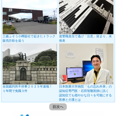
三菱ふそう小樽販社で起きたトラック
道警職員当て逃げ「注意」留まり、未
販売詐欺を追う
発表
全国裁判所不祥事２０２５年速報！
日本医療大学病院「もの忘れ外来」の
１年間で免職３件
認知症専門医・石田智隆医師に訊く
認知症でも穏やかな日々を可能にする
医療と介護とは
目次へ