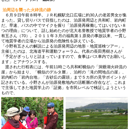
泊周辺を襲った火砕流の跡
６月９日午前８時半。ＪＲ札幌駅北口広場に約30人の老若男女が集
まった。貸し切りバスで目指したのは、泊原発周辺と共和町、岩内町
だ。早速、バスの中でマイクを握り「泊原発再稼働してはいけない８
つの理由」について、話し始めたのが北大名誉教授で地質学者の小野
有五さん（70）。２０１１年３月の福島第１原発の事故以来、一貫し
て地質学者の立場から泊原発の危険性を訴えている。
「小野有五さんの解説による泊原発周辺の地形・地質巡検ツアー」。
主催したのは、北海道平和運動フォーラム。代表の長田秀樹さんが
「予定がぎっしりと詰まっていますので、食事はバス車内でお願いし
ます」とアナウンスする。
渡された行程表には、午前11時ごろ共和町幌似の「洞爺湖火砕流の
崖」から始まり、「幌似のデルタ層」、泊村の「滝の間地点の崖」、
岩内町の「岩内台地」「古砂丘の露頭」まで５カ所の見学ポイントが
記されている。小野さんが泊原発敷地内の活断層の存在など、これま
で主張してきた地質学上の「証拠」を市民レベルで検証しようという
もので、