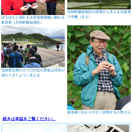
共和町幌似地区の現場から見える泊原発
３号機（左上）
ぼろぼろと崩れる火砕流堆積物に触れる
参加者（共和町幌似地区）
泊原発北側の入り口付近の形状は溶岩が
流れてきたように見える
参加者にわかりやすく説明する小野さん
続きは本誌をご覧ください。