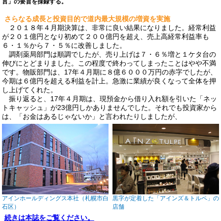
言」の要旨を採録する。
さらなる成長と投資目的で道内最大規模の増資を実施
２０１８年４月期決算は、非常に良い結果になりました。経常利益
が２０１億円となり初めて２００億円を超え、売上高経常利益率も
６・１％から７・５％に改善しました。
調剤薬局部門は順調でしたが、売り上げは７・６％増と１ケタ台の
伸びにとどまりました。この程度で終わってしまったことはやや不満
です。物販部門は、17年４月期に８億６０００万円の赤字でしたが、
今期は６億円を超える利益を計上。急激に業績が良くなって全体を押
し上げてくれた。
振り返ると、17年４月期は、現預金から借り入れ額を引いた「ネッ
トキャッシュ」が23億円しかありませんでした。それでも投資家から
は、「お金はあるじゃないか」と言われたりしましたが、
アインホールディングス本社（札幌市白
黒字が定着した「アインズ＆トルペ」の
石区）
店舗
続きは本誌をご覧ください。