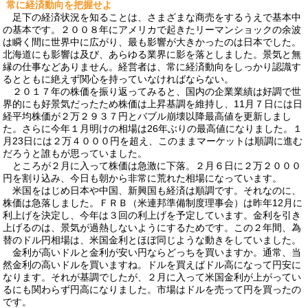
常に経済動向を把握せよ
足下の経済状況を知ることは、さまざまな商売をするうえで基本中
の基本です。２００８年にアメリカで起きたリーマンショックの余波
は瞬く間に世界中に広がり、最も影響が大きかったのは日本でした。
北海道にも影響は及び、あらゆる業界に影を落としました。景気と無
縁の仕事などありません。経営者は、常に経済動向をしっかり認識す
るとともに絶えず関心を持っていなければならない。
２０１７年の株価を振り返ってみると、国内の企業業績は好調で世
界的にも好景気だったため株価は上昇基調を維持し、11月７日には日
経平均株価が２万２９３７円とバブル崩壊以降最高値を更新しまし
た。さらに今年１月明けの相場は26年ぶりの最高値になりました。１
月23日には２万４０００円を超え、このままマーケットは順調に進む
だろうと誰もが思っていました。
ところが２月に入って株価は急激に下落。２月６日に２万２０００
円を割り込み、今日も朝から非常に荒れた相場になっています。
米国をはじめ日本や中国、新興国も経済は順調です。それなのに、
株価は急落しました。ＦＲＢ（米連邦準備制度理事会）は昨年12月に
利上げを決定し、今年は３回の利上げを予定しています。金利を引き
上げるのは、景気が過熱しないようにするためです。この２年間、為
替のドル円相場は、米国金利とほぼ同じような動きをしていました。
金利が高いドルと金利が安い円ならどっちを買いますか。通常、当
然金利の高いドルを買いますね。ドルを買えばドル高になって円安に
なります。それが基調でしたが、２月に入って米国金利が上がってい
るにも関わらず円高になりました。市場はドルを売って円を買ったの
です。