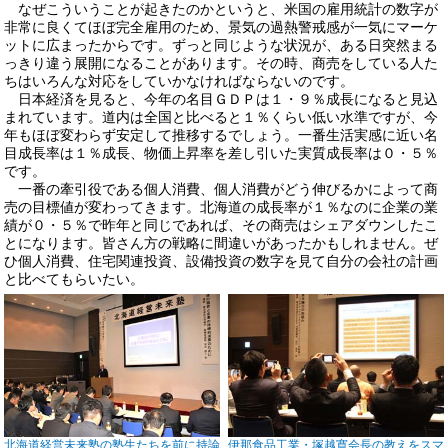
なぜこういうことが起きたのかというと、米国の雇用統計の数字が
非常に良くてほぼ完全雇用のため、景気の過熱警戒感が一気にマーケ
ットに広まったからです。ずっと同じような状況が、ある日突然まる
っきり違う展開になることがあります。その時、商売をしている人た
ちはいろんな対応をしていかなければならないのです。
日本経済を見ると、今年の名目ＧＤＰは１・９％成長になると見込
まれています。道内は全国と比べると１％くらい低い水準ですが、今
年もほぼ変わらず安定して推移するでしょう。一番生活実感に近い名
目成長率は１％成長、物価上昇率を差し引いた実質成長率は０・５％
です。
一番の牽引役である個人消費、個人消費がどう伸びるかによって商
売の目標値が変わってきます。北海道の成長率が１％なのに企業の業
績が０・５％で昨年と同じであれば、その商売はシェアダウンしたこ
とになります。皆さん方の戦略に間違いがあったかもしれません。ぜ
ひ個人消費、住宅関連投資、設備投資の数字を見て自分の会社の計画
と比べてもらいたい。
北海道経営未来塾の塾生たちを前に持論
伊那食品工業・塚越寛会長の教えをスマ