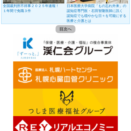
全国裁判所不祥事２０２５年速報！
日本医療大学病院「もの忘れ外来」の
１年間で免職３件
認知症専門医・石田智隆医師に訊く
認知症でも穏やかな日々を可能にする
医療と介護とは
目次へ