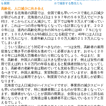
を展開
ホで撮影する塾生たち
高齢化、人口減少に向き合え
当面する北海道の課題では、全国で最も早いペースで進む人口減少
が挙げられます。北海道の人口は１９９７年の５６９万人でピークを
付け、そこからどんどん減少して、足下では毎年３万人ずつ減ってい
ます。これは一つの市が毎年なくなっている計算になります。２０２
０年には、道内の高齢化率は今の30％から40年には40・７％になり
ます。１００人中40人が65歳以上になる勘定です。40年には人口は
４１９万人になり、生産年齢人口は１００万人減の２１３万人になっ
てしまいます。
こういう流れにどう対応すべきなのか。一つは女性、高齢者の雇用
促進など働き手の多様化を進めていく必要があります。おそらく２０
４０年には外国人労働者が当たり前になるでしょう。今はまだ、女
性、高齢者、外国人の就業には大きな壁があります。例えば女性の雇
用で言えば約１５０万円の年収を超えると配偶者控除がなくなってし
まう。高齢者の老齢年金は勤めていても支給を受けられるように変え
るべきです。外国人雇用は、実習制度に基づいていますが、最長５年
間でそれ以上は雇用できない。制度面でのさまざまな見直しが必要に
なります。
北海道では人口減少がハイスピードですが、事業所の減少スピード
も早いのが特長です。特に後継者難によるものが非常に多くなってい
ます。後継者がいないことが原因の廃業は、全国をはるかに上回る結
果になっています。北海道は最も後継者不足に悩んでいるエリアと言
えるでしょう。