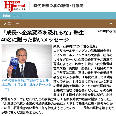
information
メニュー
2018年5月号
「成長へ企業変革を恐れるな」塾生
40名に贈った熱いメッセージ
頭取・石井純二”の「贈る言葉」
ニトリホールディングスの似鳥昭雄会長や
アインホールディングスの大谷喜一社長の
ようなグローバル企業の経営者を北海道で
育成しようと、昨年から始まった北海道経
営未来塾（長内順一塾長）。２期目の２０
１７年度は二世、三世の経営者や創業経営
者など40人が参加、１年間に亘って研鑽を
PwCの書籍を掲げて熱弁する石井
積んできた。３月２日に行なわれた２期目
純二氏（３月２日、北洋大通センタ
の最終講義で演壇に立ったのが北洋銀行の
ーで）
石井純二頭取（現会長）だった。その石井
氏は４月１日付で北洋銀会長に就任。北洋
大通センターで行なわれたこの講義は奇しくも頭取時代の最後の講演になった。
『北海道の現状と企業の持続的成長のために』と題して塾生らに熱く語りかけた
この日、石井氏は若い世代に何を伝えようとしたのか──。長年の経験を踏まえた
示唆に富んだ発言をまとめた。