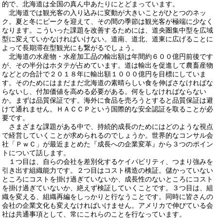
的で、北海道は全国の真ん中あたりにとどまっています。
北海道では観光客の入り込みに変動が大きいことがひとつのネッ
ク。夏と冬にピークを迎えて、その間の季節は観光客が極端に少なく
なります。こういった課題を改善するためには、道央圏集中型を広域
型に変えていかなければいけない。道南、道北、道東に広げることに
よって長期滞在型観光にも繋がるでしょう。
北海道の水産物・水産加工品の輸出額は年間約６００億円前後です
が、その半分はホタテが占めています。道は輸出を促進して農畜産物
などとの合計で２０１８年に輸出額１０００億円を目標にしていま
す。そのためにはまだまだ北海道の素晴らしい食を伸ばさなければな
らないし、付加価値を高める必要がある。何をしなければならない
か。まずは品質保証です。海外に食品を売ろうとすると品質保証は避
けて通れません。ＨＡＣＣＰという国際的な安全認証を取ることが必
要です。
さまざまな課題がある中で、持続的成長のためにはどのような視点
で経営していくことが求められるのでしょうか。世界的なコンサル会
社「ＰｗＣ」が最近まとめた『成長への企業変革』から３つのポイン
トについて話します。
１つ目は、自らの会社を差別化するケイパビリティ、つまり強みを
引き出す組織能力です。２つ目はコスト構造の検証。儲かっていない
ところにコストを掛け過ぎていないか、成長性のないところにコスト
を掛け過ぎていないか、絶えず検証していくことです。３つ目は、組
織を変える、組織再編をしっかりと行なうことです。同時に皆さんの
会社の企業文化も変えなければいけません。アメリカで伸びている会
社は共通事項として、常にこれらのことを行なっています。