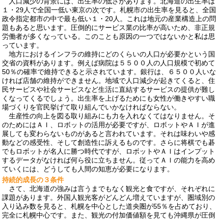
人口減少の背景には、出生率の低さがあります。北海道の出生率は
１・29人で全国一低い東京の次です。札幌市の出生率を見ると、全国
政令指定都市の中で最も低い１・20人。これは地元の産業構造上の問
題もあると思います。圧倒的にサービス業の比率が高いため、非正規
労働者が多くなっている。このことも原因の一つではないかと私は思
っています。
地方におけるインフラの維持にどのくらいの人口が必要かという国
交省の資料があります。例えば病院は５５００人の人口規模で初めて
50％の確率で維持できると示されています。銀行は、６５００人いな
ければ店舗の維持ができません。地域で人口減少が起きてくると、住
民サービスや社会サービスなど生活に直結するサービスの提供が難し
くなってくるでしょう。出生率を上げるためにも女性が働きやすい職
場づくりを官民挙げて取り組んでいかなければならない。
生産性の向上を図る取り組みにも力を入れなくてはなりません。そ
のためにはＡＩ、ロボットの活用が必要ですが、ロボットやＡＩが進
展しても変わらないものがあると言われています。それは味わいや感
動などの感受性、そして創造性に訴えるものです。さらに将棋でも碁
でもロボットが名人に勝つ時代ですが、ロボットやＡＩはインプット
するデータがなければ何ら役に立ちません。従ってＡＩの能力を高め
ていくには、どうしても人間の知恵が必要になります。
持続的成長の３条件
さて、北海道の強みは言うまでもなく観光と食ですが、それぞれに
課題があります。外国人観光客がどんどん増えていますが、圏域別の
入り込み数を見ると、札幌を中心とした道央圏が55％を占めており、
完全に札幌中心です。また、観光の付加価値額を見ても沖縄県が圧倒