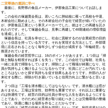
二宮尊徳の遺訓に学べ
最後に、長野県の食品メーカー、伊那食品工業についてお話しま
す。
この会社の塚越寛会長は、若いころに肺結核に罹って高校を中退、
木材会社に勤めました。その木材会社の子会社で経営が傾いていたの
が、伊那食品工業という寒天メーカーでした。彼はそこの再建を託さ
れたのです。そして塚越会長は、見事に再建して48期連続の増収増益
を達成しました。
塚越会長は、社員を幸せにし、社会に貢献するのが企業経営の目的
という信念を持っている方です。それを実現する方法として、外部環
境に左右されることなく毎年少しずつ会社が成長する『年輪経営』を
推奨されています。
塚越会長の経営哲学には、16のポイントがあります。１つ目は『掃
除と無駄を軽視すれば多くを失う』です。この会社では毎朝、社長も
一緒に全員で掃除をしています。掃除によって職場が綺麗になり、社
員が気持ちよく働けるようになるからです。社員にどこか汚れている
ところはないかと探す気持ちを促す効果もあるそうです。外部の人が
来社する際に、掃除が行き届いていると信用力向上に繋がると言いま
す。
２つ目は『工場を潜水艦にしてはならない』です。潜水艦には窓が
ありません。工場は安全性、効率性も重要ですが、それ以上に重要な
のは快適性です。経営の目的は社員が幸せな人生を送れるようにする
ことであり、そのために経営者が取り組むべきことは労働環境の整備
であり、快適に働ける場所を作ることだからです。
３つ目は『経営の目的と手段を混同しない』です。利益追求だけの