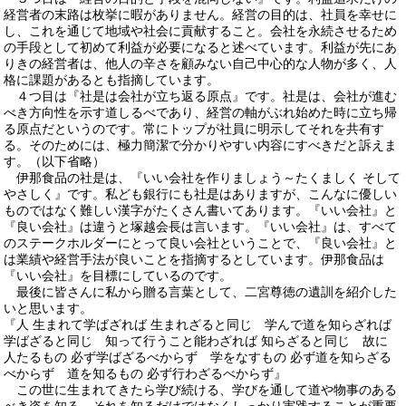
経営者の末路は枚挙に暇がありません。経営の目的は、社員を幸せに
し、これを通じて地域や社会に貢献すること。会社を永続させるため
の手段として初めて利益が必要になると述べています。利益が先にあ
りきの経営者は、他人の辛さを顧みない自己中心的な人物が多く、人
格に課題があるとも指摘しています。
４つ目は『社是は会社が立ち返る原点』です。社是は、会社が進む
べき方向性を示す道しるべであり、経営の軸がぶれ始めた時に立ち帰
る原点だというのです。常にトップが社員に明示してそれを共有す
る。そのためには、極力簡潔で分かりやすい内容にすべきだと訴えま
す。（以下省略）
伊那食品の社是は、『いい会社を作りましょう～たくましく そして
やさしく』です。私ども銀行にも社是はありますが、こんなに優しい
ものではなく難しい漢字がたくさん書いてあります。『いい会社』と
『良い会社』は違うと塚越会長は言います。『いい会社』は、すべて
のステークホルダーにとって良い会社ということで、『良い会社』と
は業績や経営手法が良いことを指摘するとしています。伊那食品は
『いい会社』を目標にしているのです。
最後に皆さんに私から贈る言葉として、二宮尊徳の遺訓を紹介した
いと思います。
『人 生まれて学ばざれば 生まれざると同じ 学んで道を知らざれば
学ばざると同じ 知って行うこと能わざれば 知らざると同じ 故に
人たるもの 必ず学ばざるべからず 学をなすもの 必ず道を知らざる
べからず 道を知るもの 必ず行わざるべからず』
この世に生まれてきたら学び続ける、学びを通して道や物事のある