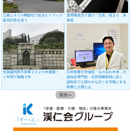
三菱ふそう小樽販社で起きたトラック
道警職員当て逃げ「注意」留まり、未
販売詐欺を追う
発表
全国裁判所不祥事２０２５年速報！
日本医療大学病院「もの忘れ外来」の
１年間で免職３件
認知症専門医・石田智隆医師に訊く
認知症でも穏やかな日々を可能にする
医療と介護とは
目次へ