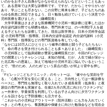
いのかをお子さん自身がなかなか伝えられないなどということもあっ
て、ある意味では大変な診療科です。ですが、だからこそやりがいが
あり、学ぶことも尽きない。この分野に将来を捧げ、子どもたちのあ
らゆる疾患に対応できるよう、日々勉強も続けていくという決意で小
児科医療を選びました」（鎌﨑院長）
大学卒業後はさまざまな医療機関で小児科一般診療に従事したほか
内分泌代謝分野でも研鑽を積み、専門外来では、のべ年間2千人を超
える子どもたちを診察してきた。現在は医学博士、日本小児科学会認
定 小児科専門医・指導医、日本内分泌学会認定 内分泌代謝科（小児
科）専門医・指導医などの専門医資格を有している。
「なかには10万人にひとりという確率の難病と闘う子どもたちもい
て、命の尊さを突き付けられることも多々ありました」（鎌﨑院長）
小児科医として臨床経験が豊富な鎌﨑院長だが、今回のFビレッジ
での開業というチャレンジは、未知の領域。だが、人生で縁が深かっ
た北広島への恩返し、加えて地域が小児科不足に悩んでいるというこ
とで、“世のため、人のため”という原点の思いが何より背中を押し
た。
「Fビレッジこどもクリニック」のモットーは、「健やかな笑顔を守
る」「心配や不安を安心に変える」こと。方向性としては一般診療を
ベースに、専門性も無理なく取り入れていき成長発育（低身長）と夜
尿症の専門外来も実施する。生後2カ月の乳児に向けたワクチンデビ
ュー外来や、学童保育を利用しているお子さん向けに夕方ワクチンタ
イムを設けるなど予防接種にも注力する。
「これからの小児科はアウトリーチ（院外活動）にも力を入れていく
べき」との考えから、養護教諭や保健士に向けた勉強会などを現在企