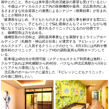
画中とのこと。市からは来年度の乳幼児健診の要望も受けているとい
う。今後はメディカルスクエア内の医療機関や薬局、北広島市内にあ
るさまざまな社会資源との連携によるシナジー（相乗効果）が生まれ
ることが期待される。
「健康面をはじめ、子どもたちのさまざまな困り事を解決する窓口に
なっていきたい。子どものことで悩む親御さんもフォローしながら地
域になくてはならない、愛されるクリニックになるのが目標です」
と、鎌﨑院長は力を込める。
鎌﨑院長の小児科は、調剤薬局事業などを展開するミライシアホー
ルディング（札幌市・神山武士社長）が運営する「Fビレッジ メディ
カルスクエア」に入居するクリニックのひとつ。8月1日には内科や整
形外科のクリニック、ミライシアHDの調剤薬局も同時オープンして
いる。
駐車場は48台分が利用可能（メディカルスクエア利用者は無料）。
クルマであればJR札幌駅から約40分、バスならJR北広島駅から5分と
いうアクセス環境になっている。
北広島のボールパークに誕生した「Fビレッジこどもクリニック」
の今後に期待したい。