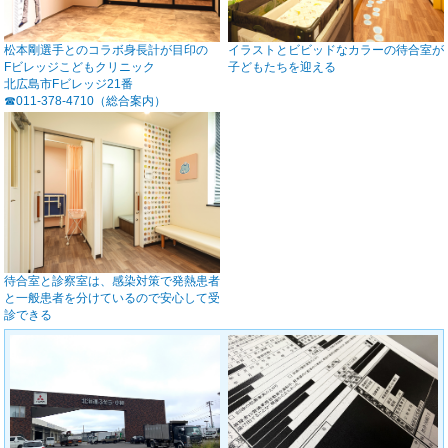
松本剛選手とのコラボ身長計が目印の
イラストとビビッドなカラーの待合室が
Fビレッジこどもクリニック
子どもたちを迎える
北広島市Fビレッジ21番
☎︎011-378-4710（総合案内）
待合室と診察室は、感染対策で発熱患者
と一般患者を分けているので安心して受
診できる