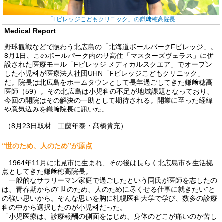
「Fビレッジこどもクリニック」の鎌﨑穂高院長
Medical Report
野球観戦などで賑わう北広島の「北海道ボールパークFビレッジ」。
8月1日、このボールパーク内のサ高住「マスターズヴェラス」に併
設された医療モール「Fビレッジ メディカルスクエア」でオープン
した小児科が医療法人社団UHN「Fビレッジこどもクリニック」
だ。院長は北広島をホームタウンとして長年過ごしてきた鎌﨑穂高
医師（59）。その北広島は小児科の不足が地域課題となっており、
今回の開院はその解決の一助として期待される。開業に至った経緯
や意気込みを鎌﨑院長に訊いた。
（8月23日取材 工藤年泰・髙橋貴充）
“世のため、人のため”が原点
1964年11月に北見市に生まれ、その後は長らく北広島市を生活拠
点としてきた鎌﨑穂高院長。
一般的なサラリーマン家庭で過ごしたという同氏が医師を志したの
は、青春期からの“世のため、人のために尽くせる仕事に就きたい”と
の強い思いから。そんな思いを胸に札幌医科大学で学び、数多の診療
科の中から選択したのが小児科だった。
「小児医療は、診療報酬の側面をはじめ、身体のどこが痛いのか苦し