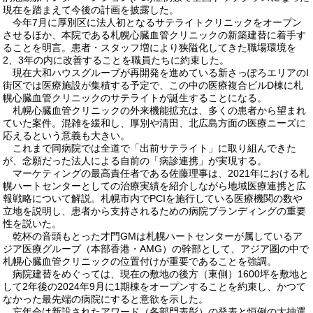
現在を踏まえて今後の計画を披露した。
今年7月に厚別区に法人初となるサテライトクリニックをオープン
させるほか、本院である札幌心臓血管クリニックの新築建替に着手す
ることを明言。患者・スタッフ増により狭隘化してきた職場環境を
2、3年の内に改善することを職員たちに約束した。
現在大和ハウスグループが再開発を進めている新さっぽろエリアのI
街区では医療施設が集積する予定で、この中の医療複合ビルD棟に札
幌心臓血管クリニックのサテライトが誕生することになる。
札幌心臓血管クリニックの外来機能拡充は、多くの患者から望まれ
ていた案件。混雑を緩和し、厚別や清田、北広島方面の医療ニーズに
応えるという意義も大きい。
これまで同病院では全道で「出前サテライト」に取り組んできた
が、念願だった法人による自前の「病診連携」が実現する。
マーケティングの最高責任者である佐藤理事は、2021年における札
幌ハートセンターとしての治療実績を紹介しながら地域医療連携と広
報戦略について解説。札幌市内でPCIを施行している医療機関の数や
立地を説明し、患者から支持されるための病院ブランディングの重要
性を説いた。
乾杯の音頭もとった才門GMは札幌ハートセンターが属しているア
ジア医療グループ（本部香港・AMG）の幹部として、アジア圏の中で
札幌心臓血管クリニックの位置付けが重要であることを強調。
病院建替をめぐっては、現在の敷地の後方（東側）1600坪を敷地と
して2年後の2024年9月に1期棟をオープンすることを約束し、かつて
なかった最先端の病院にすると意欲を示した。
忘年会は新設されたアワード（各部門表彰）の発表と恒例の大抽選