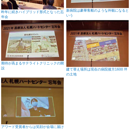
新病院は豪華客船のような外観になると
昨年に続きハイブリッド形式となった忘
いう
年会
期待が高まるサテライトクリニックの開
設
建て替え場所は現在の病院後方1600 坪
の土地
アワード受賞者からは笑顔が会場に届け