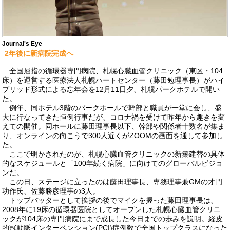
Journal's Eye
2年後に新病院完成へ
全国屈指の循環器専門病院、札幌心臓血管クリニック（東区・104
床）を運営する医療法人札幌ハートセンター（藤田勉理事長）がハイ
ブリッド形式による忘年会を12月11日夕、札幌パークホテルで開い
た。
例年、同ホテル3階のパークホールで幹部と職員が一堂に会し、盛
大に行なってきた恒例行事だが、コロナ禍を受けて昨年から趣きを変
えての開催。同ホールに藤田理事長以下、幹部や関係者十数名が集ま
り、オンラインの向こうで300人近くがZOOMの画面を通して参加し
た。
ここで明かされたのが、札幌心臓血管クリニックの新築建替の具体
的なスケジュールと「100年続く病院」に向けてのグローバルビジョ
ンだ。
この日、ステージに立ったのは藤田理事長、専務理事兼GMの才門
功作氏、佐藤勝彦理事の3人。
トップバッターとして挨拶の後でマイクを握った藤田理事長は、
2008年に19床の循環器医院としてオープンした札幌心臓血管クリニ
ックが104床の専門病院にまで成長した今日までの歩みを説明。経皮
的冠動脈インターベンション(PCI)症例数で全国トップクラスになった