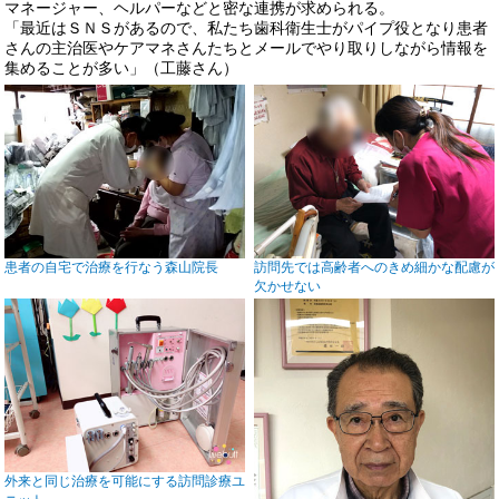
マネージャー、ヘルパーなどと密な連携が求められる。
「最近はＳＮＳがあるので、私たち歯科衛生士がパイプ役となり患者
さんの主治医やケアマネさんたちとメールでやり取りしながら情報を
集めることが多い」（工藤さん）
患者の自宅で治療を行なう森山院長
訪問先では高齢者へのきめ細かな配慮が
欠かせない
外来と同じ治療を可能にする訪問診療ユ