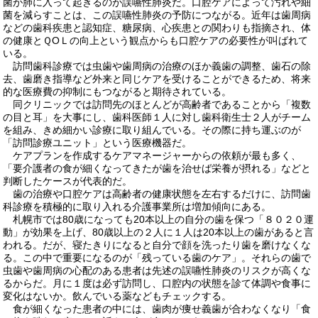
菌が肺に入って起きるのが誤嚥性肺炎だ。口腔ケアによって汚れや細
菌を減らすことは、この誤嚥性肺炎の予防につながる。近年は歯周病
などの歯科疾患と認知症、糖尿病、心疾患との関わりも指摘され、体
の健康とＱОＬの向上という観点からも口腔ケアの必要性が叫ばれて
いる。
訪問歯科診療では虫歯や歯周病の治療のほか義歯の調整、歯石の除
去、歯磨き指導など外来と同じケアを受けることができるため、将来
的な医療費の抑制にもつながると期待されている。
同クリニックでは訪問先のほとんどが高齢者であることから「複数
の目と耳」を大事にし、歯科医師１人に対し歯科衛生士２人がチーム
を組み、きめ細かい診療に取り組んでいる。その際に持ち運ぶのが
「訪問診療ユニット」という医療機器だ。
ケアプランを作成するケアマネージャーからの依頼が最も多く、
「要介護者の食が細くなってきたが歯を治せば栄養が摂れる」などと
判断したケースが代表的だ。
歯の治療や口腔ケアは高齢者の健康状態を左右するだけに、訪問歯
科診療を積極的に取り入れる介護事業所は増加傾向にある。
札幌市では80歳になっても20本以上の自分の歯を保つ「８０２０運
動」が効果を上げ、80歳以上の２人に１人は20本以上の歯があると言
われる。だが、寝たきりになると自分で顔を洗ったり歯を磨けなくな
る。この中で重要になるのが「残っている歯のケア」。それらの歯で
虫歯や歯周病の心配のある患者は先述の誤嚥性肺炎のリスクが高くな
るからだ。月に１度は必ず訪問し、口腔内の状態を診て体調や食事に
変化はないか。飲んでいる薬などもチェックする。
食が細くなった患者の中には、歯肉が痩せ義歯が合わなくなり「食