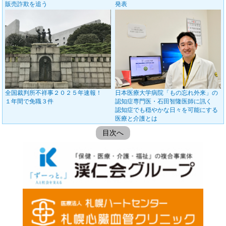
販売詐欺を追う
発表
全国裁判所不祥事２０２５年速報！
日本医療大学病院「もの忘れ外来」の
１年間で免職３件
認知症専門医・石田智隆医師に訊く
認知症でも穏やかな日々を可能にする
医療と介護とは
目次へ