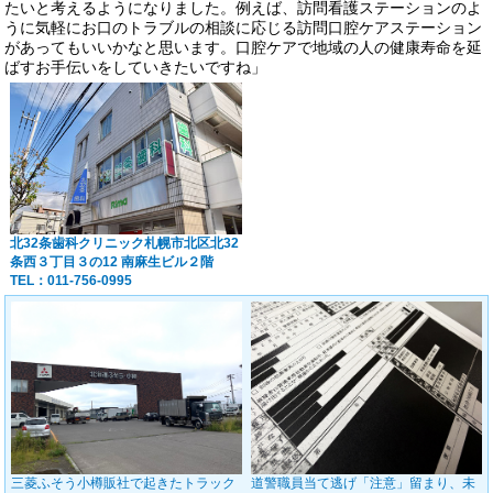
たいと考えるようになりました。例えば、訪問看護ステーションのよ
うに気軽にお口のトラブルの相談に応じる訪問口腔ケアステーション
があってもいいかなと思います。口腔ケアで地域の人の健康寿命を延
ばすお手伝いをしていきたいですね」
北32条歯科クリニック
札幌市北区北32
条西３丁目３の12 南麻生ビル２階
TEL：011-756-0995
三菱ふそう小樽販社で起きたトラック
道警職員当て逃げ「注意」留まり、未