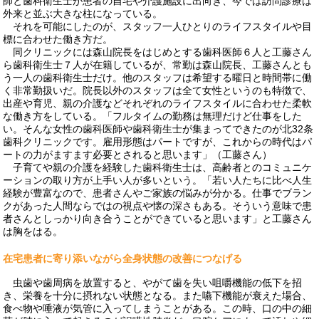
師と歯科衛生士が患者の自宅や介護施設に出向き、今では訪問診療は
外来と並ぶ大きな柱になっている。
それを可能にしたのが、スタッフ一人ひとりのライフスタイルや目
標に合わせた働き方だ。
同クリニックには森山院長をはじめとする歯科医師６人と工藤さん
ら歯科衛生士７人が在籍しているが、常勤は森山院長、工藤さんとも
う一人の歯科衛生士だけ。他のスタッフは希望する曜日と時間帯に働
く非常勤扱いだ。院長以外のスタッフは全て女性というのも特徴で、
出産や育児、親の介護などそれぞれのライフスタイルに合わせた柔軟
な働き方をしている。「フルタイムの勤務は無理だけど仕事をした
い。そんな女性の歯科医師や歯科衛生士が集まってできたのが北32条
歯科クリニックです。雇用形態はパートですが、これからの時代はパ
ートの力がますます必要とされると思います」（工藤さん）
子育てや親の介護を経験した歯科衛生士は、高齢者とのコミュニケ
ーションの取り方が上手い人が多いという。「若い人たちに比べ人生
経験が豊富なので、患者さんやご家族の悩みが分かる。仕事でブラン
クがあった人間ならではの視点や懐の深さもある。そういう意味で患
者さんとしっかり向き合うことができていると思います」と工藤さん
は胸をはる。
在宅患者に寄り添いながら全身状態の改善につなげる
虫歯や歯周病を放置すると、やがて歯を失い咀嚼機能の低下を招
き、栄養を十分に摂れない状態となる。また嚥下機能が衰えた場合、
食べ物や唾液が気管に入ってしまうことがある。この時、口の中の細