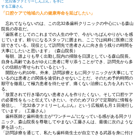
「北32条ファミリーしんぶん」を手に
する工藤さん
「口腔ケアで地域の人の健康寿命を延ばしたい」
忘れてならないのは、この北32条歯科クリニックの中心にいる森山
院長の存在だ。
「歯医者としてのこれまでの人生の中で、今がいちばんやりがいを感
じています。頼りになるスタッフに囲まれ、ここでは純粋に医療に没
頭できている。現役として訪問先で患者さんに向き合う残りの時間を
大事にしたいと思います」（森山院長）
毎朝、誰よりも早く出勤し院内の掃除を日課としている森山院長。
自身も高齢であるがゆえに患者に寄り添うことができ、訪問先から多
くの信頼が寄せられているという。
開院から約10年。外来、訪問診療ともに同クリニックが大事にして
いるのは患者との関係を途切れさせないことだ。そのため予約時間の
順守を徹底して極力患者を待たせず、痛くない治療にも力を入れてい
る。
「放置されて行き場のない患者さんを作りたくない。そして口腔ケア
の必要性をもっと伝えていきたい。そのためブログで定期的に情報を
発信し、『北32条ファミリーしんぶん』という広報紙も月１回発行し
ています」（工藤さん）
歯科医師と歯科衛生士が“ワンチーム”になっている感がある同クリ
ニック。森山院長を尊敬してやまない工藤さんは、最後に次のような
夢を語った。
「訪問診療を通じて、私たち歯科衛生士が自立できる武器を身に付け