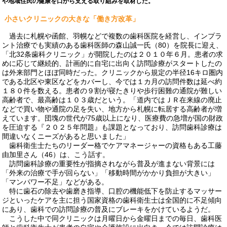
や地域住民の健康を口から支える取り組みを取材した。
小さいクリニックの大きな「働き方改革」
過去に札幌や函館、羽幌などで複数の歯科医院を経営し、インプラ
ント治療でも実績のある歯科医師の森山誠一氏（80）を院長に迎え、
「北32条歯科クリニック」が開院したのは２０１０年６月。患者の求
めに応じて継続的、計画的に自宅に出向く訪問診療がスタートしたの
は外来部門とほぼ同時だった。クリニックから規定の半径16キロ圏内
である北区や東区などをカバーし、今では１カ月の訪問件数は延べ約
１８０件を数える。患者の９割が寝たきりや歩行困難の通院が難しい
高齢者で、最高齢は１０３歳だという。「道内ではＪＲ在来線の廃止
などで買い物や通院の足を失い、地方から札幌に転居する高齢者が増
えています。団塊の世代が75歳以上になり、医療費の急増が国の財政
を圧迫する『２０２５年問題』も課題となっており、訪問歯科診療は
間違いなくニーズがあると思いました」
歯科衛生士たちのリーダー格でケアマネージャーの資格もある工藤
由加里さん（46）は、こう話す。
訪問歯科診療の重要性が指摘されながら普及が進まない背景には
「外来の治療で手が回らない」「移動時間がかかり負担が大きい」
「マンパワー不足」などがある。
特に歯石の除去や歯磨き指導、口腔の機能低下を防止するマッサー
ジといったケアを主に担う国家資格の歯科衛生士は全国的に不足傾向
にあり、歯科での訪問診療の普及にブレーキをかけているようだ。
こうした中で同クリニックは月曜日から金曜日までの毎日、歯科医