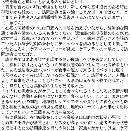
べ物を噛むと痛い」と訴える人が多いという。
「義歯が合わない時は修理をしたり、新しく作り直す必要のある時は
型取りから始めます。訪問診療は歯を治すことがゴールではなく、ど
こまで在宅患者さんの咀嚼機能を回復させるかにかかっています」
（工藤さん）
在宅の高齢者の中には口腔内の問題を抱えていながら、経済的な問
題で治療を諦めている人も少なくない。認知症の初期症状のある80代
の女性は、義歯が合わなかったが生活が苦しく歯科に通うことを諦め
ていた入れ歯安定剤の替わりにティッシュを詰めるなどして工夫して
いたところを、ケアマネージャーが発見。ケアプランの一環として訪
問診療につなげた。
訪問先では老老介護で介護する側が疲弊しケアを必要としていた
り、福祉に頼りたくないとゴミ屋敷状態の家に住んでいた高齢者もい
た。ある独居老人はヘルパーが食事を運んで来るまでベッドに座り、
人形やぬいぐるみに話しかけるのが日課だった。訪問すると、人間の
ように食事をさせようとしたのか、人形の口元が食べ物で汚れてお
り、孤立しがちな高齢者の生活が見て取れた。
「そうした患者さんがケアによって食べられるようになると表情が明
るくなり、言動も前向きになります。食べるということは、まさに生
きるか死ぬかの問題。地域包括ケアシステムや見守りの視点からも医
療と福祉の垣根のない環境を構築し、地域のニーズにきめ細かく対応
していきたい」と工藤さんは力を込める。
特に退院後、在宅療養をしている高齢者は口腔内の状況が悪化した
り義歯の不具合が放置され、リスクが高まりやすい。患者の全身状態
を把握するため訪問診療を行なう側には、家族やかかりつけ医、ケア