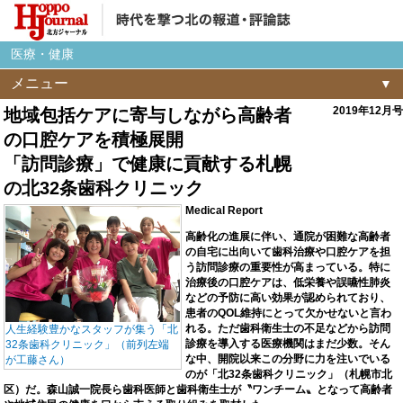
医療・健康
メニュー
2019年12月号
地域包括ケアに寄与しながら高齢者
の口腔ケアを積極展開
「訪問診療」で健康に貢献する札幌
の北32条歯科クリニック
Medical Report
高齢化の進展に伴い、通院が困難な高齢者
の自宅に出向いて歯科治療や口腔ケアを担
う訪問診療の重要性が高まっている。特に
治療後の口腔ケアは、低栄養や誤嚥性肺炎
などの予防に高い効果が認められており、
患者のQOL維持にとって欠かせないと言わ
れる。ただ歯科衛生士の不足などから訪問
人生経験豊かなスタッフが集う「北
診療を導入する医療機関はまだ少数。そん
32条歯科クリニック」（前列左端
な中、開院以来この分野に力を注いでいる
が工藤さん）
のが「北32条歯科クリニック」（札幌市北
区）だ。森山誠一院長ら歯科医師と歯科衛生士が〝ワンチーム〟となって高齢者