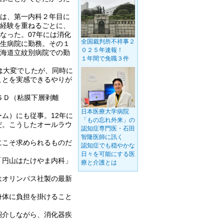
は、第一内科２年目に
経験を重ねるごとに、
なった。07年には消化
全国裁判所不祥事２
生病院に勤務。その１
０２５年速報！
海道立紋別病院での勤
１年間で免職３件
は大変でしたが、同時に
ことを実感できるやりが
ＳＤ（粘膜下層剥離
日本医療大学病院
ム）にも従事。12年に
「もの忘れ外来」の
だ。こうしたオールラウ
認知症専門医・石田
智隆医師に訊く
にこそ求められるものだ
認知症でも穏やかな
日々を可能にする医
「円山はたけやま内科」
療と介護とは
はオリンパス社製の最新
身体に負担を掛けること
紹介しながら、消化器疾