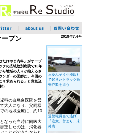
2018年7月号
オープン
はたけやま内科」がオープ
ツクの広域紋別病院で10年
がら地域の人々が抱えるさ
三菱ふそう小樽販社
ウンダーの医師だ。今回の
で起きたトラック販
こそ求められる」と意気込
売詐欺を追う
材）
児科の白鳥台医院を営
て大人になり、父同様
での地域医療に、約10
道警職員当て逃げ
となった当時に同医大
「注意」留まり、未
発表
志望したのは、消化器
ぶことができたからだ