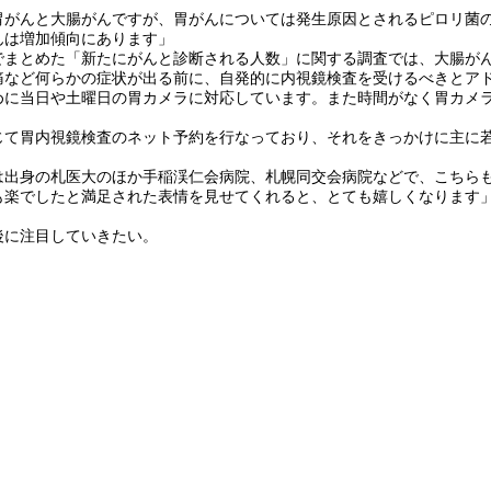
胃がんと大腸がんですが、胃がんについては発生原因とされるピロリ菌
んは増加傾向にあります」
まとめた「新たにがんと診断される人数」に関する調査では、大腸が
痛など何らかの症状が出る前に、自発的に内視鏡検査を受けるべきとア
めに当日や土曜日の胃カメラに対応しています。また時間がなく胃カメ
て胃内視鏡検査のネット予約を行なっており、それをきっかけに主に
出身の札医大のほか手稲渓仁会病院、札幌同交会病院などで、こちら
も楽でしたと満足された表情を見せてくれると、とても嬉しくなります
に注目していきたい。