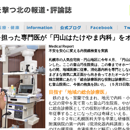
を担った専門医が「円山はたけやま内科」を
Medical Report
不安を安心に変える内視鏡検査を実践
札幌市の人気住宅街・円山地区に今年４月、「円山
ンした。ここの畠山巧生院長は、この春までオホー
もの間、地域医療に従事。消化器内科を専門としな
まざまな病気に真正面から向き合ってきたオールラ
独立開業にあたり「総合診療医的な役割は診療所に
む畠山院長に、今後の抱負を訊いた。（５月15日取
目指す「地域の総合診療医」
鉄のまち・室蘭で生まれ、地元で内科・小
む父の背中を見て育った畠山巧生院長。やが
に総合診療医としての役割が求められる紋別
年従事することになったのは奇縁といえる。
２００２年に札幌医科大学を卒業し研修医
附属病院の第一内科（現消化器内科講座）を
のほか膠原病、血液疾患など幅広い分野を学