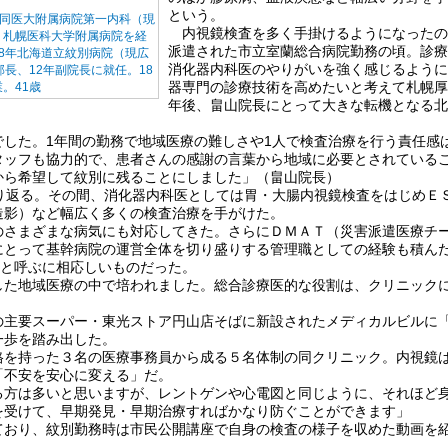
という。
後、同医大附属病院第一内科（現
内視鏡検査を多く手掛けるようになったの
、札幌医科大学附属病院を経
派遣された市立室蘭総合病院勤務の頃。診療
8年北海道立紋別病院（現広
消化器内科医のやりがいを強く感じるように
長、12年副院長に就任。18
器専門の診療技術を高めたいと考えて札幌厚
。41歳
年後、畠山院長にとって大きな転機となる北
でした。1年間の勤務で地域医療の難しさや1人で検査治療を行う責任感
タッフも協力的で、患者さんの感謝の言葉から地域に必要とされている
から希望して紋別に残ることにしました」（畠山院長）
り返る。その間、消化器内科医としては胃・大腸内視鏡検査をはじめＥ
造影）など幅広く多くの検査治療を手がけた。
さまざまな病気にも対応してきた。さらにＤＭＡＴ（災害派遣医療チー
にとって基幹病院の運営全体を切り盛りする管理職としての経験も積ん
"と呼ぶに相応しいものだった。
した地域医療の中で培われました。総合診療医的な役割は、クリニック
主要スーパー・東光ストア円山店そばに新設されたメディカルビルに
一歩を踏み出した。
を持った３名の医療事務員から成る５名体制の同クリニック。内視鏡
「不安を安心に変える」だ。
る方は多いと思いますが、レントゲンや心電図と同じように、それほど
を受けて、早期発見・早期治療すればかなり防ぐことができます」
おり、紋別勤務時は市民公開講座で自身の検査の様子を収めた動画を