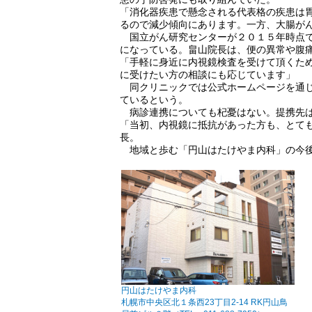
「消化器疾患で懸念される代表格の疾患は
るので減少傾向にあります。一方、大腸が
国立がん研究センターが２０１５年時点で
になっている。畠山院長は、便の異常や腹
「手軽に身近に内視鏡検査を受けて頂くた
に受けたい方の相談にも応じています」
同クリニックでは公式ホームページを通じ
ているという。
病診連携についても杞憂はない。提携先は
「当初、内視鏡に抵抗があった方も、とて
長。
地域と歩む「円山はたけやま内科」の今後
円山はたけやま内科
札幌市中央区北１条西23丁目2-14 RK円山鳥