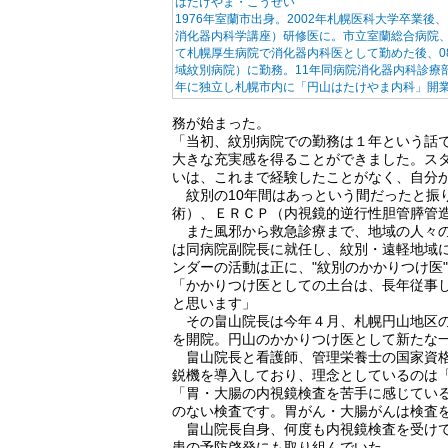
はたけやま・こうせい
1976年室蘭市出身。2002年札幌医科大学卒業
消化器内科学講座）研修医に。市立室蘭総合病院
て札幌厚生病院で消化器内科医として勤めた後、0
域紋別病院）に勤務。11年同病院消化器内科診療部
年に独立し札幌市内に「円山はたけやま内科」開業
務が始まった。
「当初、紋別病院での勤務は１年という話
大きな充実感を得ることができました。ス
いは、これまで経験したことがなく、自分
紋別の10年間はあっという間だったと振
術）、ＥＲＣＰ（内視鏡的逆行性胆管膵管
また風邪から救急診療まで、地域の人々の
は同病院副院長に就任し、紋別・遠軽地域
ンダーの活動は正に、"紋別のかかりつけ医
「かかりつけ医としての土台は、長年従事
と思います」
その畠山院長は今年４月、札幌円山地区の
を開院。円山のかかりつけ医として新たな
畠山院長と看護師、管理栄養士の国家資格
鋭機を導入しており、理念としているのは
「胃・大腸の内視鏡検査を苦手に感じてい
のない検査です。胃がん・大腸がんは検査
畠山院長自身、何度も内視鏡検査を受けて
患の予防啓発にも取り組んでいた。