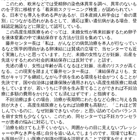
このため、欧米などでは受精卵の染色体異常を調べ、異常のないも
のを子宮に移植する「着床前スクリーニング検査」が認められてい
る。日本でも導入を求める声があるが、日本産婦人科学会は「命の選
別」につながる恐れがあるとして、適応は重い遺伝病がある場合、登
録認定施設などに限定して認可している。
この高度生殖医療をめぐっては、未婚女性が将来妊娠するため卵子
を液体窒素の中で凍結保存する方法が注目を集めている。
藤井センター長は「私は、がんなどの病気治療を本人が行なってい
るなど医学的理由がある卵凍結には賛成の立場で、当センターでも近
く実施したいと思っています。ただ、未婚の女性などが妊娠、出産を
先送りするための社会的凍結保存には反対です」と話す。
先述の通り、女性は年齢が高くなるほど妊娠、出産のリスクが高く
なる。この現実を踏まえて藤井センター長は、「凍結保存よりも、女
性がキャリアを継続しながら子供を生める環境を社会がつくることが
先決です。国や自治体は健康保険が適用されない高度生殖医療に助成
をしていますが、若いうちに子供を生み育てることができれば不妊治
療に多額の費用をかけなくても済むはずです」と指摘する。
不妊治療は多くの場合、治療が長期間にわたるなど心身に与える負
担が大きく、高度生殖医療ともなれば治療費も高額だ。「これほど苦
しんでいるのに、なぜ妊娠できないのか」と思い詰めて心のバランス
を崩す女性も少なくない。このため、同センターでは不妊カウンセラ
ーが患者の悩みに対応している。
「治療を続けても上手くいかない。周囲からの目に見えないプレッシ
ャーや声なき声を感じ自分を追い込んでしまうのです。現場では私た
ち医師が正しい医療の知識や理論を説明することで現実を伝えます」