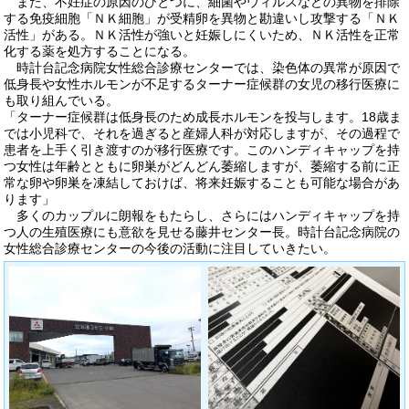
また、不妊症の原因のひとつに、細菌やウィルスなどの異物を排除
する免疫細胞「ＮＫ細胞」が受精卵を異物と勘違いし攻撃する「ＮＫ
活性」がある。ＮＫ活性が強いと妊娠しにくいため、ＮＫ活性を正常
化する薬を処方することになる。
時計台記念病院女性総合診療センターでは、染色体の異常が原因で
低身長や女性ホルモンが不足するターナー症候群の女児の移行医療に
も取り組んでいる。
「ターナー症候群は低身長のため成長ホルモンを投与します。18歳ま
では小児科で、それを過ぎると産婦人科が対応しますが、その過程で
患者を上手く引き渡すのが移行医療です。このハンディキャップを持
つ女性は年齢とともに卵巣がどんどん萎縮しますが、萎縮する前に正
常な卵や卵巣を凍結しておけば、将来妊娠することも可能な場合があ
ります」
多くのカップルに朗報をもたらし、さらにはハンディキャップを持
つ人の生殖医療にも意欲を見せる藤井センター長。時計台記念病院の
女性総合診療センターの今後の活動に注目していきたい。