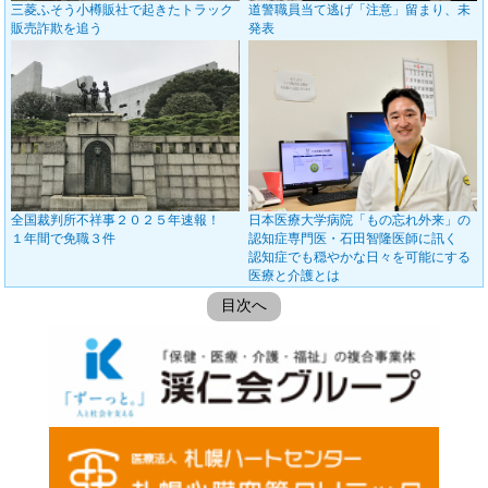
三菱ふそう小樽販社で起きたトラック
道警職員当て逃げ「注意」留まり、未
販売詐欺を追う
発表
全国裁判所不祥事２０２５年速報！
日本医療大学病院「もの忘れ外来」の
１年間で免職３件
認知症専門医・石田智隆医師に訊く
認知症でも穏やかな日々を可能にする
医療と介護とは
目次へ