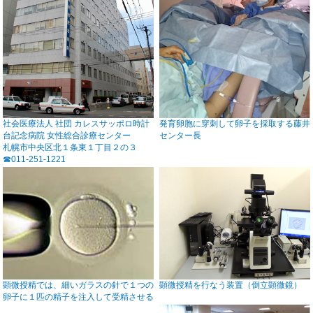
社会医療法人 社団 カレスサッポロ時計
発育卵胞に穿刺して卵子を採取する藤井
台記念病院 女性総合診療センター
センター長
札幌市中央区北１条東１丁目２の３
☎011-251-1221
顕微授精では、細いガラスの針で１つの
顕微授精を行なう装置（倒立顕微鏡）
卵子に１匹の精子を注入して受精させる