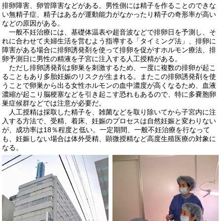
排卵障害、卵管障害などがある。男性側には精子を作ることのできな
い無精子症、精子はあるが運動能力がなかったり精子の奇形率が高い
などの原因がある。
一般不妊治療には、基礎体温表や超音波などで排卵日を予測し、そ
れに合わせて夫婦生活を営むよう指導する「タイミング法」、排卵に
障害がある場合に排卵誘発剤を使って排卵を促がすホルモン療法、排
卵予測日に男性の精液を子宮に注入する人工授精がある。
ただし排卵誘発剤は卵巣を刺激するため、一度に複数の排卵が起こ
ることもあり多胎妊娠のリスクが生まれる。またこの排卵誘発剤を使
うことで卵巣から出る女性ホルモンの血中濃度が高くなるため、血液
濃縮が起こり脳梗塞などを引き起こす恐れもあるので、特に多嚢胞卵
巣症候群などでは注意が必要だ。
人工授精は採取した精子を、雑菌などを取り除いてから子宮内に注
入する方法で、受精、着床、妊娠のプロセスは自然妊娠と変わりない
が、成功率は18％程度と低い。一定期間、一般不妊治療を行なって
も、妊娠しない場合は体外受精、顕微授精など高度生殖医療の対象に
なる。