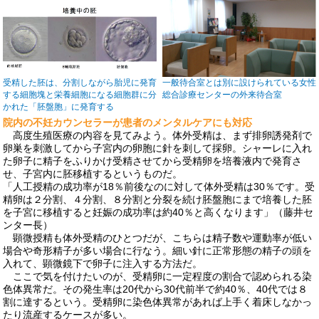
受精した胚は、分割しながら胎児に発育
一般待合室とは別に設けられている女性
する細胞塊と栄養細胞になる細胞群に分
総合診療センターの外来待合室
かれた「胚盤胞」に発育する
院内の不妊カウンセラーが患者のメンタルケアにも対応
高度生殖医療の内容を見てみよう。体外受精は、まず排卵誘発剤で
卵巣を刺激してから子宮内の卵胞に針を刺して採卵。シャーレに入れ
た卵子に精子をふりかけ受精させてから受精卵を培養液内で発育さ
せ、子宮内に胚移植するというものだ。
「人工授精の成功率が18％前後なのに対して体外受精は30％です。受
精卵は２分割、４分割、８分割と分裂を続け胚盤胞にまで培養した胚
を子宮に移植すると妊娠の成功率は約40％と高くなります」（藤井セ
ンター長）
顕微授精も体外受精のひとつだが、こちらは精子数や運動率が低い
場合や奇形精子が多い場合に行なう。細い針に正常形態の精子の頭を
入れて、顕微鏡下で卵子に注入する方法だ。
ここで気を付けたいのが、受精卵に一定程度の割合で認められる染
色体異常だ。その発生率は20代から30代前半で約40％、40代では８
割に達するという。受精卵に染色体異常があれば上手く着床しなかっ
たり流産するケースが多い。