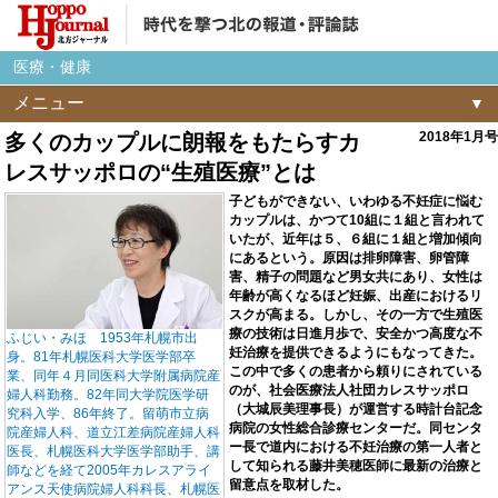
医療・健康
メニュー
2018年1月号
多くのカップルに朗報をもたらすカ
レスサッポロの“生殖医療”とは
子どもができない、いわゆる不妊症に悩む
カップルは、かつて10組に１組と言われて
いたが、近年は５、６組に１組と増加傾向
にあるという。原因は排卵障害、卵管障
害、精子の問題など男女共にあり、女性は
年齢が高くなるほど妊娠、出産におけるリ
スクが高まる。しかし、その一方で生殖医
療の技術は日進月歩で、安全かつ高度な不
ふじい・みほ 1953年札幌市出
妊治療を提供できるようにもなってきた。
身。81年札幌医科大学医学部卒
この中で多くの患者から頼りにされている
業、同年４月同医科大学附属病院産
のが、社会医療法人社団カレスサッポロ
婦人科勤務。82年同大学院医学研
（大城辰美理事長）が運営する時計台記念
究科入学、86年終了。留萌市立病
病院の女性総合診療センターだ。同センタ
院産婦人科、道立江差病院産婦人科
ー長で道内における不妊治療の第一人者と
医長、札幌医科大学医学部助手、講
して知られる藤井美穂医師に最新の治療と
師などを経て2005年カレスアライ
留意点を取材した。
アンス天使病院婦人科科長、札幌医