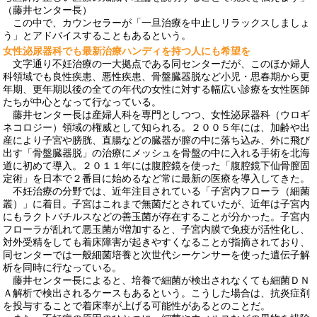
（藤井センター長）
この中で、カウンセラーが「一旦治療を中止しリラックスしましょ
う」とアドバイスすることもあるという。
女性泌尿器科でも最新治療ハンディを持つ人にも希望を
文字通り不妊治療の一大拠点である同センターだが、このほか婦人
科領域でも良性疾患、悪性疾患、骨盤臓器脱など小児・思春期から更
年期、更年期以後の全ての年代の女性に対する幅広い診療を女性医師
たちが中心となって行なっている。
藤井センター長は産婦人科を専門としつつ、女性泌尿器科（ウロギ
ネコロジー）領域の権威として知られる。２００５年には、加齢や出
産により子宮や膀胱、直腸などの臓器が膣の中に落ち込み、外に飛び
出す「骨盤臓器脱」の治療にメッシュを骨盤の中に入れる手術を北海
道に初めて導入。２０１１年には腹腔鏡を使った「腹腔鏡下仙骨膣固
定術」を日本で２番目に始めるなど常に最新の医療を導入してきた。
不妊治療の分野では、近年注目されている「子宮内フローラ（細菌
叢）」に着目。子宮はこれまで無菌だとされていたが、近年は子宮内
にもラクトバチルスなどの善玉菌が存在することが分かった。子宮内
フローラが乱れて悪玉菌が増加すると、子宮内膜で免疫が活性化し、
対外受精をしても着床障害が起きやすくなることが指摘されており、
同センターでは一般細菌培養と次世代シーケンサーを使った遺伝子解
析を同時に行なっている。
藤井センター長によると、培養で細菌が検出されなくても細菌ＤＮ
Ａ解析で検出されるケースもあるという。こうした場合は、抗炎症剤
を投与することで着床率が上げる可能性があるとのことだ。