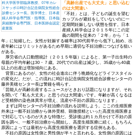
「高齢出産でも大丈夫」と思い込む
科大学医学部臨床教授、07年カレ
のは大間違い
スサッポロ時計台記念病院女性総合
診療センター長。医学博士、日本産
「不妊」とは、子どもの誕生を望む
婦人科学会専門医・指導医、日本臨
カップルが避妊をしていないのに一
床細胞学会専門医、日本医師会認定
定期間妊娠しない状態を指す。日本
産業医
産婦人科学会は２０１５年にこの定
義の期間を従来の「２年」から「１
年」に短縮した。女性が妊娠する確率は30代前半から低下し始め、出
産年齢にはリミットがあるため早期に適切な不妊治療につなげる狙い
がある。
厚労省の人口動態統計（２０１５年版）によると、第一子出生時の
母親の平均年齢は30・７歳。20代での出産は減少し、35歳から40歳
以上の出産は増加傾向にある。
背景にあるのが、女性の社会進出に伴う晩婚化などライフスタイル
の変化だ。だが、この流れに時計台記念病院女性総合診療センターの
藤井美穂センター長は警鐘を鳴らす。
「芸能人が高齢出産するニュースがときおり話題になりますが、それ
を聞いて『私も大丈夫』と思うのは大間違いです。年齢が高くなるほ
ど受精卵の染色体異常が増え、流産や不妊の原因になります」
まずは同センターの不妊治療の流れを説明しよう。ここの生殖医療
外来は一般不妊治療から体外受精、顕微授精といった高度生殖医療ま
で対応しているのが大きな特徴だ。受診後は約１カ月かけて不妊の原
因を調べ、一般不妊治療から開始し、高度生殖医療に続く。もちろん
原因によっては最初から高度生殖医療を選択する症例もある。
不妊の原因は女性側と男性側が半々と言われる。女性側の原因には