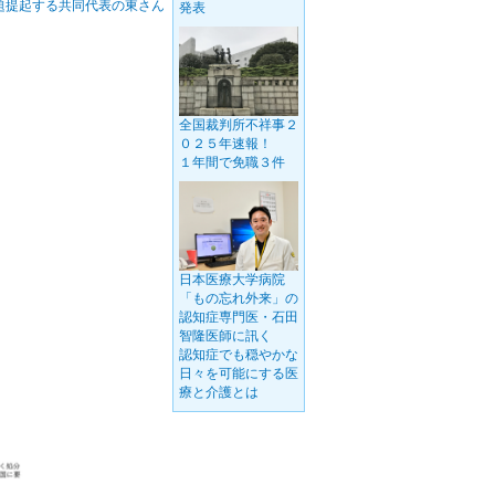
題提起する共同代表の東さん
発表
全国裁判所不祥事２
０２５年速報！
１年間で免職３件
日本医療大学病院
「もの忘れ外来」の
認知症専門医・石田
智隆医師に訊く
認知症でも穏やかな
日々を可能にする医
療と介護とは