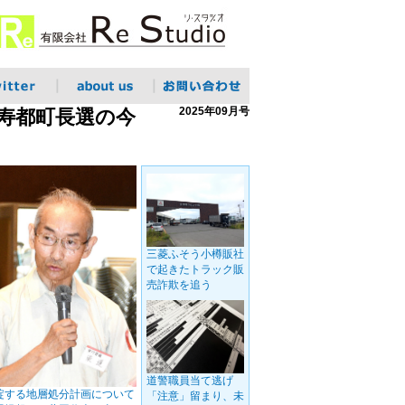
2025年09月号
と寿都町長選の今
三菱ふそう小樽販社
で起きたトラック販
売詐欺を追う
道警職員当て逃げ
綻する地層処分計画について
「注意」留まり、未