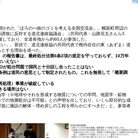
問
開かれた「ほろのべ核のゴミを考える全国交流会」。幌延町周辺の
の誘致に反対する道北連絡協議会」（共同代表・山路弦太さんら3
開催しており、全道各地から約60人が参加した。
い」。冒頭で、道北連絡協の共同代表で稚内在住の東（あずま）道
るとする理由を述べた。
」の報告書は、最終処分法第6条2項の規定を守っておらず、10万年
はいえない
MOが処分問題で国民と十分話し合ったことはない
道条例は道民の意思として制定されたもの。これを無視して「概要調
。
（再処理）事業が破綻している
きる場所はない
学（※地球やそれを形成する物質についての学問。地質学・鉱物
本での地層処分は不可能』との声明を出しており、いくら部分的な成
早急に施設の解体・埋め戻しの工程を明らかにすべきだ」と、参加者