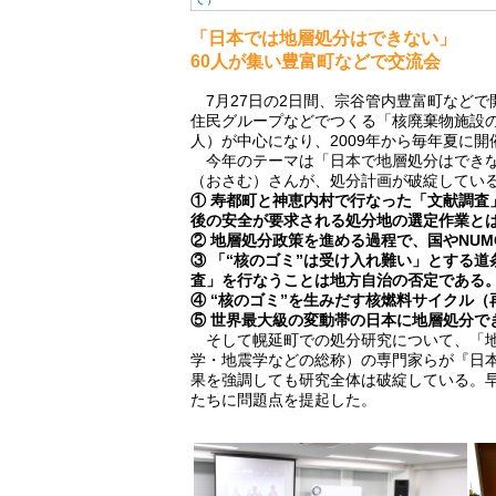
「日本では地層処分はできない」
60人が集い豊富町などで交流会
7月27日の2日間、宗谷管内豊富町などで
住民グループなどでつくる「核廃棄物施設
人）が中心になり、2009年から毎年夏に
今年のテーマは「日本で地層処分はできな
（おさむ）さんが、処分計画が破綻してい
① 寿都町と神恵内村で行なった「文献調査
後の安全が要求される処分地の選定作業と
② 地層処分政策を進める過程で、国やNU
③ 「“核のゴミ”は受け入れ難い」とする
査」を行なうことは地方自治の否定である
④ “核のゴミ”を生みだす核燃料サイクル
⑤ 世界最大級の変動帯の日本に地層処分で
そして幌延町での処分研究について、「地
学・地震学などの総称）の専門家らが『日
果を強調しても研究全体は破綻している。
たちに問題点を提起した。