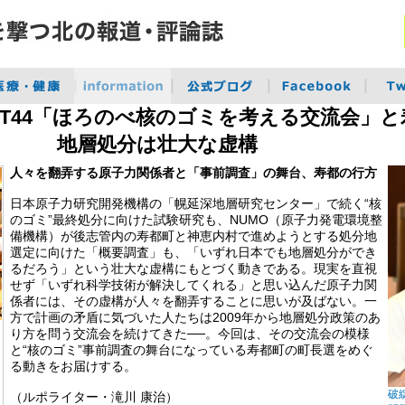
RT44「ほろのべ核のゴミを考える交流会」
地層処分は壮大な虚構
人々を翻弄する原子力関係者と「事前調査」の舞台、寿都の行方
日本原子力研究開発機構の「幌延深地層研究センター」で続く“核
のゴミ”最終処分に向けた試験研究も、NUMO（原子力発電環境整
備機構）が後志管内の寿都町と神恵内村で進めようとする処分地
選定に向けた「概要調査」も、「いずれ日本でも地層処分ができ
るだろう」という壮大な虚構にもとづく動きである。現実を直視
せず「いずれ科学技術が解決してくれる」と思い込んだ原子力関
係者には、その虚構が人々を翻弄することに思いが及ばない。一
方で計画の矛盾に気づいた人たちは2009年から地層処分政策のあ
り方を問う交流会を続けてきた──。今回は、その交流会の模様
と“核のゴミ”事前調査の舞台になっている寿都町の町長選をめぐ
る動きをお届けする。
破
（ルポライター・滝川 康治）