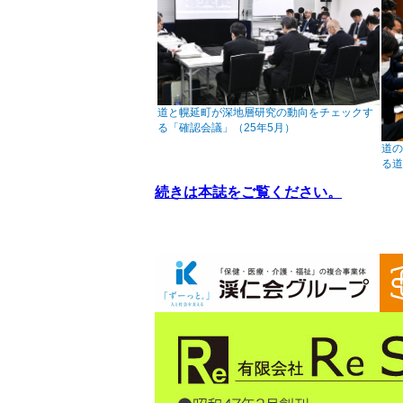
道と幌延町が深地層研究の動向をチェックす
る「確認会議」（25年5月）
道
る道
続きは本誌をご覧ください。