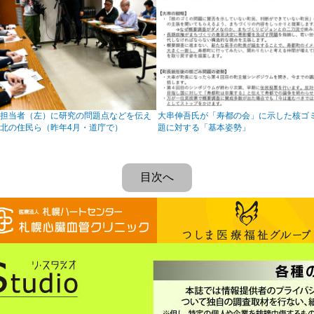
の担当者（左）に研究の問題点などを伝え
大串伸吾氏が「寿都の会」に示した核ゴ
北の住民ら（昨年4月・道庁で）
題に対する「基本姿勢」
目次へ