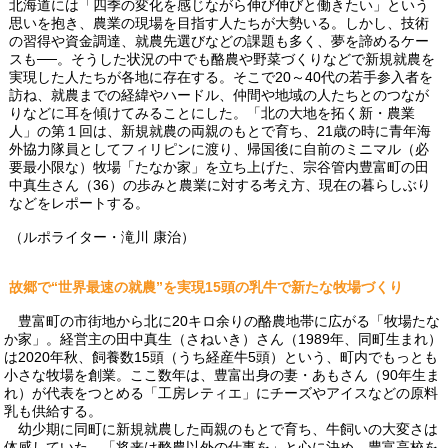
北海道には「四季の変化を感じながら伸び伸びと働きたい」という
思いを抱き、農業の現場を目指す人たちが大勢いる。しかし、技術
の習得や資金調達、就農先選びなどの課題も多く、夢を諦めるケー
スも──。そうした状況の中でも酪農や野菜づくりなどで新規就農を
実現した人たちが各地に存在する。そこで20～40代の若手参入者を
訪ね、就農までの経緯やハードル、仲間や地域の人たちとのつなが
りなどに耳を傾けてみることにした。「北の大地を拓く新・農業
人」の第１回は、新規就農の両親のもとで育ち、21歳の時に青年海
外協力隊員としてフィリピンに渡り、帰国後に自前のミニマル（必
要最小限な）牧場「たなか家」を立ち上げた、宗谷管内豊富町の田
中真生さん（36）の歩みと農業に対する考え方、現在の暮らしぶり
などをレポートする。
（ルポライター・滝川 康治）
故郷で“世界最速の就農”を実現
15頭の乳牛で新たな牧場づくり
豊富町の市街地から北に20キロ余りの酪農地帯に広がる「牧場たな
か家」。経営主の田中真生（さねいき）さん（1989年、同町生まれ）
は2020年秋、飼養数15頭（うち経産牛5頭）という、町内でもっとも
小さな牧場を創業。ここ数年は、豊富出身の妻・あもさん（90年生ま
れ）が代表をつとめる「工房レティエ」にチーズやアイスなどの原料
乳も供給する。
幼少期に同町に新規就農した両親のもとで育ち、牛飼いの大変さは
体感していた。「将来は酪農以外の仕事を」と心に決め、豊富高校を