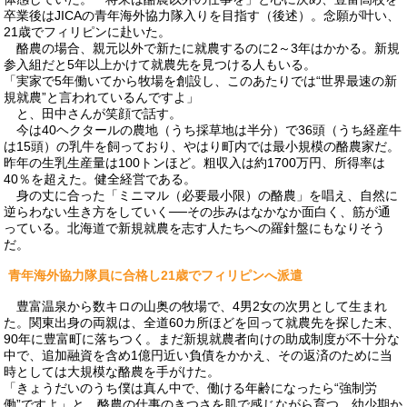
卒業後はJICAの青年海外協力隊入りを目指す（後述）。念願が叶い、
21歳でフィリピンに赴いた。
酪農の場合、親元以外で新たに就農するのに2～3年はかかる。新規
参入組だと5年以上かけて就農先を見つける人もいる。
「実家で5年働いてから牧場を創設し、このあたりでは“世界最速の新
規就農”と言われているんですよ」
と、田中さんが笑顔で話す。
今は40ヘクタールの農地（うち採草地は半分）で36頭（うち経産牛
は15頭）の乳牛を飼っており、やはり町内では最小規模の酪農家だ。
昨年の生乳生産量は100トンほど。粗収入は約1700万円、所得率は
40％を超えた。健全経営である。
身の丈に合った「ミニマル（必要最小限）の酪農」を唱え、自然に
逆らわない生き方をしていく──その歩みはなかなか面白く、筋が通
っている。北海道で新規就農を志す人たちへの羅針盤にもなりそう
だ。
青年海外協力隊員に合格し21歳でフィリピンへ派遣
豊富温泉から数キロの山奥の牧場で、4男2女の次男として生まれ
た。関東出身の両親は、全道60カ所ほどを回って就農先を探した末、
90年に豊富町に落ちつく。まだ新規就農者向けの助成制度が不十分な
中で、追加融資を含め1億円近い負債をかかえ、その返済のために当
時としては大規模な酪農を手がけた。
「きょうだいのうち僕は真ん中で、働ける年齢になったら“強制労
働”ですよ」と、酪農の仕事のきつさを肌で感じながら育つ。幼少期か