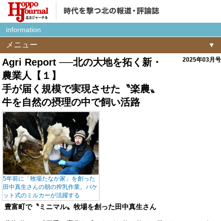
information
メニュー
2025年03月号
Agri Report ──北の大地を拓く新・
農業人【１】
手が届く規模で実現させた〝楽農〟
牛を自然の摂理の中で飼い活路
5年前に「牧場たなか家」を創った
田中真生さんの朝の搾乳作業。バケ
ット式のミルカーが活躍する
豊富町で〝ミニマル〟牧場を創った田中真生さん