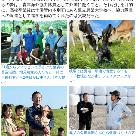
らの夢は、青年海外協力隊員として外国に赴くこと。それだけを目的
に、高校卒業後は十勝管内本別町にある道立農業大学校へ。協力隊員
への近道として進学を勧めてくれたのは父親だった。
21歳からフィリピンで手がけた酪農の
牧場では夏場、草地で出産する牛も
普及活動。地元農家の人たちと一緒に
（「牧場たなか家」フェイスブックか
※後列右から2番目が田中さん（本人提
ら）
供）
義父の久世薫嗣さんから牧場づくりのア