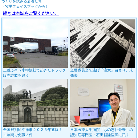
づくりを試みる若者たち
（牧場フェイスブックから）
続きは本誌をご覧ください。
三菱ふそう小樽販社で起きたトラック
道警職員当て逃げ「注意」留まり、未
販売詐欺を追う
発表
全国裁判所不祥事２０２５年速報！
日本医療大学病院「もの忘れ外来」の
１年間で免職３件
認知症専門医・石田智隆医師に訊く