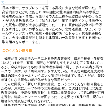
で）
日本で唯一、サラブレッドを育てる高校に大きな朗報が届いた。日
高管内新ひだか町にある1978年開校の北海道静内農業高等学校は、
軽種馬の生産・育成から競りまでの全工程を生徒自身が手掛けるこ
とができる教育拠点として知られるが、築半世紀近くとなり老朽化
した厩舎の更新が大きな課題だった。これに厩舎建設資金1億5千万
円を寄付し、救いの手を差し伸べたのが、北海道彌生（やよい）ホ
ールディングス（本社札幌・長谷川尚功（なおかつ）代表取締役会
長）。今後の事業展開を踏まえ北海道の一次産業を支援する同社の
取り組みをレポートする。
このうえない贈り物
優駿が育つ牧場群の一角にある静内農業高校（篠原圭校長・生徒数
164人）は食品、畜産、園芸など農業を支える人材を広く育成してい
るが、全校生徒のうち約6割が生産科学科に属し、多くの若者が馬コ
ースで「馬学」や「馬利用学」を学んでいる。そんな同校の最大の特
徴は約36ヘクタールという広大な実習地を備えていることだが、築50
年近くになる厩舎の老朽化が大きな課題だった。
そんな同校へ「新しい厩舎の建設」というこのうえない贈り物をし
たのが、東京にルーツを持つ北海道彌生HD。このほど同社は北海道
教育委員会（中島俊明教育長）を窓口に新築資金として約1億5千万円
を寄付。建設スケジュールが固まったことを受けて5月27日、現在の
厩舎前で地鎮祭が執り行なわれた。
神事の後で北海道彌生HDの山田健蔵取締役社長、中島教育長、篠