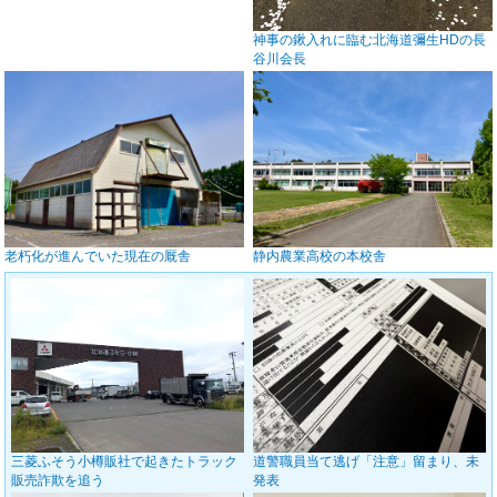
神事の鍬入れに臨む北海道彌生HDの長
谷川会長
老朽化が進んでいた現在の厩舎
静内農業高校の本校舎
三菱ふそう小樽販社で起きたトラック
道警職員当て逃げ「注意」留まり、未
販売詐欺を追う
発表