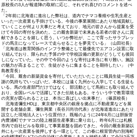
原校長の3人が報道陣の取材に応じ、それぞれ喜びのコメントを述べ
た。
「2年前に北海道に進出した弊社は、道内でナマコ養殖や生乳生産と
いった一次産業も手掛けている。今後の事業展開にあたり地域貢献し
ていくことが何より大事だと考えており、地元の皆さんから提案を受
けて今回の寄付を決めた。この厩舎新築で未来ある若者の皆さんに貢
献できることを嬉しく思う。いつか弊社が、ここで育ったサラブレッ
ドの馬主になってレースで走らせることを夢見ている」（山田社長）
「北海道は教育関係のインフラ整備として最優先でエアコン設置に取
り組んでおり、限られた予算の中で学校設備の更新がどうしても後回
しになっていた。その中で今回のような寄付は本当に有り難い。施設
の魅力が高まることで、生徒がさらに集まることを期待したい」（中
島教育長）
「今回、厩舎の新築資金を寄付していただいたことに職員生徒一同感
謝の気持ちでいっぱいだ。本校には遠く九州から入学してくる生徒も
いる。馬の生産部門だけではなく、部活動として馬術にも取り組んで
おり、全国レベルで活躍してきた伝統もある。そういう中で教育環境
の充実が図られることは、本当に喜ばしい出来事だ」（篠原校長）
北海道彌生HDは、東京都中央区の銀座を拠点に不動産業などを展
開する老舗企業、彌生興業（長谷川尚功代表）が北海道進出にあたり
設立した現地法人という位置付け。既報のように24年6月には胆振管
内豊浦町でナマコの陸上種苗生産事業に乗り出し、昨年6月には札幌
市内で自社ビルを取得して事業基盤を固めてきた。今回の厩舎新築以
外にも一次産業を後押しする一環として、この春に根室管内の別海町
や中標津町など7つの自治体に企業板ふるさと納税を通して合計2千万