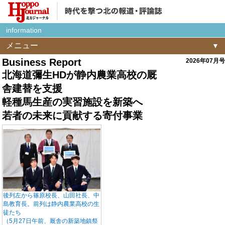
information
メニュー
Business Report
2026年07月号
北海道彌生HDが静内農業高校の厩
舎建替を支援
軽種馬生産の実習施設を新築へ
若者の未来に貢献する寄付事業
後列左から篠原校長、山田社長、中
島教育長。前列は静内農業高校の生
徒たち
（5月27日午前、厩舎の新築地鎮祭