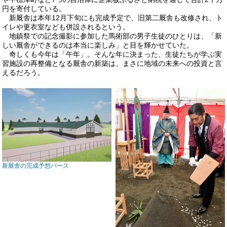
円を寄付している。
新厩舎は本年12月下旬にも完成予定で、旧第二厩舎も改修され、ト
イレや更衣室なども併設されるという。
地鎮祭での記念撮影に参加した馬術部の男子生徒のひとりは、「新
しい厩舎ができるのは本当に楽しみ」と目を輝かせていた。
奇しくも今年は「午年」。そんな年に決まった、生徒たちが学ぶ実
習施設の再整備となる厩舎の新築は、まさに地域の未来への投資と言
えるだろう。
新厩舎の完成予想パース