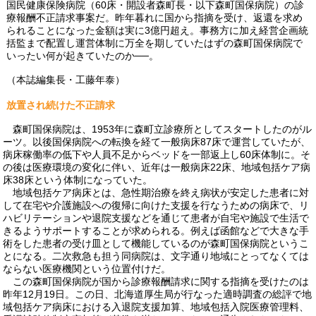
国民健康保険病院（60床・開設者森町長・以下森町国保病院）の診
療報酬不正請求事案だ。昨年暮れに国から指摘を受け、返還を求め
られることになった金額は実に3億円超え。事務方に加え経営企画統
括監まで配置し運営体制に万全を期していたはずの森町国保病院で
いったい何が起きていたのか──。
（本誌編集長・工藤年泰）
放置され続けた不正請求
森町国保病院は、1953年に森町立診療所としてスタートしたのがル
ーツ。以後国保病院への転換を経て一般病床87床で運営していたが、
病床稼働率の低下や人員不足からベッドを一部返上し60床体制に。そ
の後は医療環境の変化に伴い、近年は一般病床22床、地域包括ケア病
床38床という体制になっていた。
地域包括ケア病床とは、急性期治療を終え病状が安定した患者に対
して在宅や介護施設への復帰に向けた支援を行なうための病床で、リ
ハビリテーションや退院支援などを通じて患者が自宅や施設で生活で
きるようサポートすることが求められる。例えば函館などで大きな手
術をした患者の受け皿として機能しているのが森町国保病院というこ
とになる。二次救急も担う同病院は、文字通り地域にとってなくては
ならない医療機関という位置付けだ。
この森町国保病院が国から診療報酬請求に関する指摘を受けたのは
昨年12月19日。この日、北海道厚生局が行なった適時調査の総評で地
域包括ケア病床における入退院支援加算、地域包括入院医療管理料、