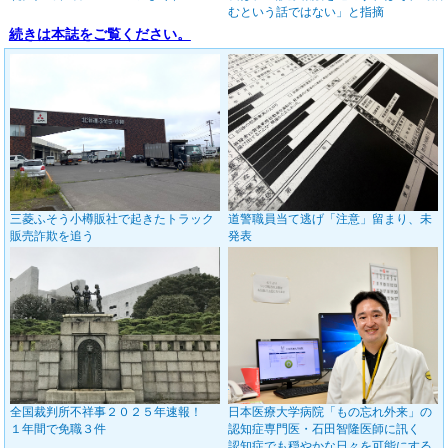
むという話ではない」と指摘
続きは本誌をご覧ください。
三菱ふそう小樽販社で起きたトラック
道警職員当て逃げ「注意」留まり、未
販売詐欺を追う
発表
全国裁判所不祥事２０２５年速報！
日本医療大学病院「もの忘れ外来」の
１年間で免職３件
認知症専門医・石田智隆医師に訊く
認知症でも穏やかな日々を可能にする