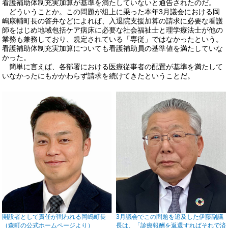
看護補助体制充実加算が基準を満たしていないと通告されたのだ。
どういうことか。この問題が俎上に乗った本年3月議会における岡
嶋康輔町長の答弁などによれば、入退院支援加算の請求に必要な看護
師をはじめ地域包括ケア病床に必要な社会福祉士と理学療法士が他の
業務も兼務しており、規定されている「専従」ではなかったという。
看護補助体制充実加算についても看護補助員の基準値を満たしていな
かった。
簡単に言えば、各部署における医療従事者の配置が基準を満たして
いなかったにもかかわらず請求を続けてきたということだ。
開設者として責任が問われる岡嶋町長
3月議会でこの問題を追及した伊藤副議
（森町の公式ホームページより）
長は、「診療報酬を返還すればそれで済