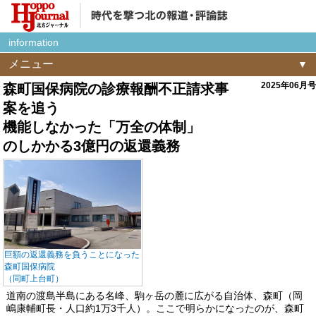
information
メニュー
2025年06月号
森町国保病院の診療報酬不正請求事
案を追う
機能しなかった「万全の体制」
のしかかる3億円の返還義務
巨額の返還義務を負うことになった
森町国保病院
（同町上台町）
道南の渡島半島にある名峰、駒ヶ岳の麓に広がる自治体、森町（岡
嶋康輔町長・人口約1万3千人）。ここで明らかになったのが、森町